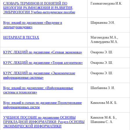
СЛОВАРЬ ТЕРМИНОВ И ПОНЯТИЙ ПО
Газимагомедова И.К.
БИОЛОГИИ РАЗМНОЖЕНИЯ И РАЗВИТИЯ,
ЭМБРИОЛОГИИ Учебно-методическое пособие
Курс лекций по дисциплине «Введение в
Ширванова Э.Н.
литературоведение»
НОТАРИАТ В ТЕСТАХ
Магомедова М.А.,
Аливердиева М.А.
КУРС ЛЕКЦИЙ по дисциплине «Сетевая экономика»
Омарова Э. Ш.
КУРС ЛЕКЦИЙ по дисциплине «Теория алгоритмов»
Омарова Э. Ш.
КУРС ЛЕКЦИЙ по дисциплине «Экономические
Омарова Э. Ш.
информационные системы»
Курс лекций по дисциплине: «Информационные
Шахбанова З. И.
системы и технология»
Курс лекций в схемах по дисциплине Проектирование
Камилова М-К. Б.
информационных систем
УЧЕБНОЕ ПОСОБИЕ по дисциплине ОСНОВЫ
Камилов М-К. Б.,
ПРИКЛАДНОЙ ИНФОРМАТИКИ: Раздел-ОСНОВЫ
Шавшина С. А.
ЭКОНМИЧЕСКОЙ ИНФОРМАТИКИ