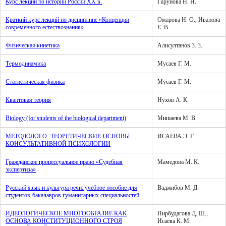
Курс лекций по истории России XX в.
Гарунова Н. Н.
Краткий курс лекций по дисциплине «Концепции
Омарова Н. О., Иванова
современного естествознания»
Е. В.
Физическая кинетика
Алисултанов З. З.
Термодинамика
Мусаев Г. М.
Cтатистическая физика
Мусаев Г. М.
Квантовая теория
Нухов А. К.
Biology (for students of the biological department)
Мишаева М. В.
МЕТОДОЛОГО -ТЕОРЕТИЧЕСКИЕ-ОСНОВЫ
ИСАЕВА Э. Г.
КОНСУЛЬТАТИВНОЙ ПСИХОЛОГИИ
Гражданское процессуальное право «Судебная
Мамедова М. К.
экспертиза»
Русский язык и культура речи: учебное пособие для
Ваджибов М. Д.
студентов-бакалавров гуманитарных специальностей.
ИДЕОЛОГИЧЕСКОЕ МНОГООБРАЗИЕ КАК
Пирбудагова Д. Ш.,
ОСНОВА КОНСТИТУЦИОННОГО СТРОЯ
Исаева К. М.