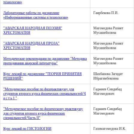
технологии»
Лабораторные работы по дисциплине
Гаирбекова П.И.
«Информационные системы и технологии»
"АВАРСКАЯ НАРОДНАЯ ПОЭЗИЯ"
Магомедова Разият
ХРЕСТОМАТИЯ
Мусашейховна
"АВАРСКАЯ НАРОДНАЯ ПРОЗА"
Магомедова Разият
ХРЕСТОМАТИЯ
Мусашейховна
Методические рекомендации по дисциплине "Методика
Магомедова Разият
преподавания аварской литературы"
Мусашейховна
Курс лекций по дисциплине "ТЕОРИЯ ПРИНЯТИЯ
Шахбанова Загидат
РЕШЕНИЙ"
Ибрагимбековна
"Методическое пособие по физпрактикуму для
Гаджиев Синдибад
студентов второго курса физических специальностей Ч
Магомедович
а с т ь 1 "
"Методическое пособие по физическому практикуму
Гаджиев Синдибад
для студентов второго курса физических
Магомедович
специальностей Часть II"
Курс лекций по ГИСТОЛОГИИ
Газимагомедова И.К.