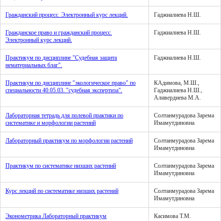
Гражданский процесс. Электронный курс лекций.
Гаджиалиева Н.Ш.
Гражданское право и гражданский процесс.
Гаджиалиева Н.Ш.
Электронный курс лекций.
Практикум по дисциплине "Судебная защита
Гаджиалиева Н.Ш.
нематериальных благ".
Практикум по дисциплине "экологическое право" по
КАдимова, М.Ш.,
специальности 40.05.03. "судебная экспертиза".
Гаджиалиева Н.Ш.,
Аливердиева М.А.
Лабораторная тетрадь для полевой практики по
Солтанмурадова Зарема
систематике и морфологии растений
Имамутдиновна
Лабораторный практикум по морфологии растений
Солтанмурадова Зарема
Имамутдиновна
Практикум по систематике низших растений
Солтанмурадова Зарема
Имамутдиновна
Курс лекций по систематике низших растений
Солтанмурадова Зарема
Имамутдиновна
Эконометрика Лабораторный практикум
Касимова Т.М.