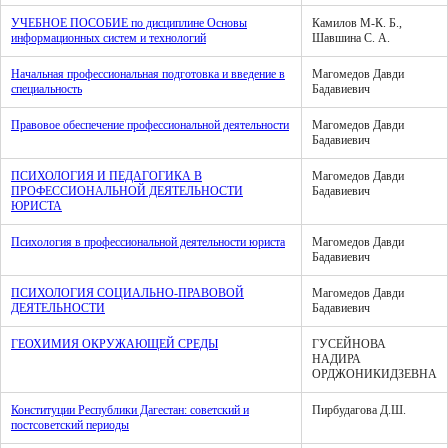
УЧЕБНОЕ ПОСОБИЕ по дисциплине Основы
Камилов М-К. Б.,
информационных систем и технологий
Шавшина С. А.
Начальная профессиональная подготовка и введение в
Магомедов Давди
специальность
Бадавиевич
Правовое обеспечение профессиональной деятельности
Магомедов Давди
Бадавиевич
ПСИХОЛОГИЯ И ПЕДАГОГИКА В
Магомедов Давди
ПРОФЕССИОНАЛЬНОЙ ДЕЯТЕЛЬНОСТИ
Бадавиевич
ЮРИСТА
Психология в профессиональной деятельности юриста
Магомедов Давди
Бадавиевич
ПСИХОЛОГИЯ СОЦИАЛЬНО-ПРАВОВОЙ
Магомедов Давди
ДЕЯТЕЛЬНОСТИ
Бадавиевич
ГЕОХИМИЯ ОКРУЖАЮЩЕЙ СРЕДЫ
ГУСЕЙНОВА
НАДИРА
ОРДЖОНИКИДЗЕВНА
Конституции Республики Дагестан: советский и
Пирбудагова Д.Ш.
постсоветский периоды