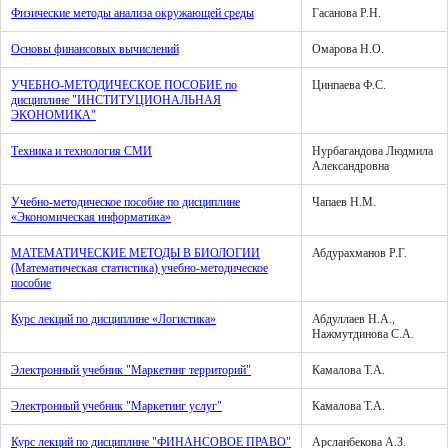
Физические методы анализа окружающей среды
Гасанова Р.Н.
Основы финансовых вычислений
Омарова Н.О.
УЧЕБНО-МЕТОДИЧЕСКОЕ ПОСОБИЕ по
Цинпаева Ф.С.
дисциплине "ИНСТИТУЦИОНАЛЬНАЯ
ЭКОНОМИКА"
Техника и технология СМИ
Нурбагандова Людмила
Александровна
Учебно-методическое пособие по дисциплине
Чапаев Н.М.
«Экономическая информатика»
МАТЕМАТИЧЕСКИЕ МЕТОДЫ В БИОЛОГИИ
Абдурахманов Р.Г.
(Математическая статистика) учебно-методическое
пособие
Курс лекций по дисциплине «Логистика»
Абдуллаев Н.А.,
Нажмутдинова С.А.
Электронный учебник "Маркетинг территорий"
Камалова Т.А.
Электронный учебник "Маркетинг услуг"
Камалова Т.А.
Курс лекций по дисциплине "ФИНАНСОВОЕ ПРАВО"
Арсланбекова А.З.