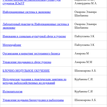
студентов ИЭиУР
Аливердиева М.А.
Информационные системы в экономике
Омарова Эльмира
Шахбанова
Лабораторный практикум Информационные системы в
Омарова Эльмира
экономике
Шахбанова
Инновации в социально-культурной сфере и туризме
Пайзуллаева З.К
Мерчендайзинг
Пайзуллаева З.К
Организация и маркетинг ресторанного бизнеса
Амирова М
Управление продажами в сфере туризма
Амирова М.М
БЛОЧНО-МОДУЛЬНОЕ ОБУЧЕНИЕ
Шахназарова А.Б.
Методические указания к практическим занятиям по
Курбанова С.И.
методам рыбохозяйственных исследований
Ихтиопатология
Курбанова С.И
Управление водными биоресурсами и рыбоохраны
Шахназарова А.Б.