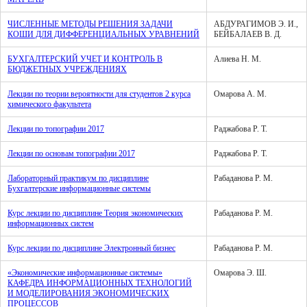
ЧИСЛЕННЫЕ МЕТОДЫ РЕШЕНИЯ ЗАДАЧИ
АБДУРАГИМОВ Э. И.,
КОШИ ДЛЯ ДИФФЕРЕНЦИАЛЬНЫХ УРАВНЕНИЙ
БЕЙБАЛАЕВ В. Д.
БУХГАЛТЕРСКИЙ УЧЕТ И КОНТРОЛЬ В
Алиева Н. М.
БЮДЖЕТНЫХ УЧРЕЖДЕНИЯХ
Лекции по теории вероятности для студентов 2 курса
Омарова А. М.
химического факультета
Лекции по топографии 2017
Раджабова Р. Т.
Лекции по основам топографии 2017
Раджабова Р. Т.
Лабораторный практикум по дисциплине
Рабаданова Р. М.
Бухгалтерские информационные системы
Курс лекции по дисциплине Теория экономических
Рабаданова Р. М.
информационных систем
Курс лекции по дисциплине Электронный бизнес
Рабаданова Р. М.
«Экономические информационные системы»
Омарова Э. Ш.
КАФЕДРА ИНФОРМАЦИОННЫХ ТЕХНОЛОГИЙ
И МОДЕЛИРОВАНИЯ ЭКОНОМИЧЕСКИХ
ПРОЦЕССОВ