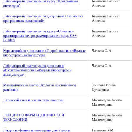
Лабораторный практикум по курсу "Программная
Баммаева Галимат
инженерия"
Алиевна
Лабораторный практикум по дисциплине «Разработка
Баммаева Галимат
программных приложений»
Алиевна
Лабораторный практикум по курсу «Объектно-
Баммаева Галимат
ориентированное программирование в среде С++
Алиевна
Builder»
Курс лекций по дисциплине «Гидробиология» «Водные
Чалаева С. А.
биоресурсы и аквакультура»
Лабораторный практикум по дисциплине
Чалаева С. А.
«Ихтиотоксикология» «Водные биоресурсы и
аквакультура»
Математический анализ(Экологии и устойчивого
Эмирова Ирина
развития)
Султановна
Латинский язык и основы терминологии
Магомедова Зарема
Магомедовна
ЛЕКЦИИ ПО ФАРМАЦЕВТИЧЕСКОЙ
Магомедова Зарема
ТЕХНОЛОГИИ
Магомедовна
Лекции по физике почвоведения для 2 курса
Галимова У.М.