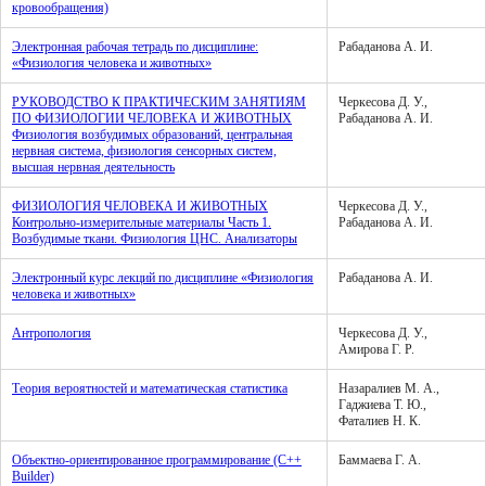
кровообращения)
Электронная рабочая тетрадь по дисциплине:
Рабаданова А. И.
«Физиология человека и животных»
РУКОВОДСТВО К ПРАКТИЧЕСКИМ ЗАНЯТИЯМ
Черкесова Д. У.,
ПО ФИЗИОЛОГИИ ЧЕЛОВЕКА И ЖИВОТНЫХ
Рабаданова А. И.
Физиология возбудимых образований, центральная
нервная система, физиология сенсорных систем,
высшая нервная деятельность
ФИЗИОЛОГИЯ ЧЕЛОВЕКА И ЖИВОТНЫХ
Черкесова Д. У.,
Контрольно-измерительные материалы Часть 1.
Рабаданова А. И.
Возбудимые ткани. Физиология ЦНС. Анализаторы
Электронный курс лекций по дисциплине «Физиология
Рабаданова А. И.
человека и животных»
Антропология
Черкесова Д. У.,
Амирова Г. Р.
Теория вероятностей и математическая статистика
Назаралиев М. А.,
Гаджиева Т. Ю.,
Фаталиев Н. К.
Объектно-ориентированное программирование (C++
Баммаева Г. А.
Builder)