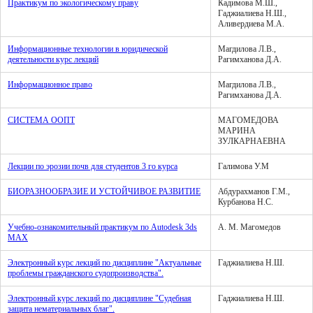
Практикум по экологическому праву
Кадимова М.Ш.,
Гаджиалиева Н.Ш.,
Аливердиева М.А.
Информационные технологии в юридической
Магдилова Л.В.,
деятельности курс лекций
Рагимханова Д.А.
Информационное право
Магдилова Л.В.,
Рагимханова Д.А.
СИСТЕМА ООПТ
МАГОМЕДОВА
МАРИНА
ЗУЛКАРНАЕВНА
Лекции по эрозии почв для студентов 3 го курса
Галимова У.М
БИОРАЗНООБРАЗИЕ И УСТОЙЧИВОЕ РАЗВИТИЕ
Абдурахманов Г.М.,
Курбанова Н.С.
Учебно-ознакомительный практикум по Autodesk 3ds
А. М. Магомедов
MAX
Электронный курс лекций по дисциплине "Актуальные
Гаджиалиева Н.Ш.
проблемы гражданского судопроизводства".
Электронный курс лекций по дисциплине "Судебная
Гаджиалиева Н.Ш.
защита нематериальных благ".