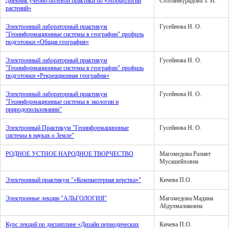
Дневник учебно-полевой практики по «Морфологии
Солтанмурадова З. И.
растений»
Электронный лабораторный практикум
Гусейнова Н. О.
"Геоинформационные системы в географии" профиль
подготовки «Общая география»
Электронный лабораторный практикум
Гусейнова Н. О.
"Геоинформационные системы в географии" профиль
подготовки «Рекреационная география»
Электронный лабораторный практикум
Гусейнова Н. О.
"Геоинформационные системы в экологии и
природопользовании"
Электронный Практикум "Геоинформационные
Гусейнова Н. О.
системы в науках о Земле"
РОДНОЕ УСТНОЕ НАРОДНОЕ ТВОРЧЕСТВО
Магомедова Разият
Мусашейховна
Электронный практикум "«Компьютерная верстка»"
Кичева П.О.
Электронные лекции "АЛЬГОЛОГИЯ"
Магомедова Мадина
Абдулмаликовна
Курс лекций по дисциплине «Дизайн периодических
Кичева П.О.