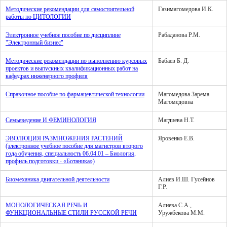
Методические рекомендации для самостоятельной
Газимагомедова И.К.
работы по ЦИТОЛОГИИ
Электронное учебное пособие по дисциплине
Рабаданова Р.М.
"Электронный бизнес"
Методические рекомендации по выполнению курсовых
Бабаев Б. Д.
проектов и выпускных квалификационных работ на
кафедрах инженерного профиля
Справочное пособие по фармацевтической технологии
Магомедова Зарема
Магомедовна
Семьеведение И ФЕМИНОЛОГИЯ
Магдиева Н.Т.
ЭВОЛЮЦИЯ РАЗМНОЖЕНИЯ РАСТЕНИЙ
Яровенко Е.В.
(электронное учебное пособие для магистров второго
года обучения, специальность 06.04.01 – Биология,
профиль подготовки - «Ботаника»)
Биомеханика двигательной деятельности
Алиев И.Ш. Гусейнов
Г.Р.
МОНОЛОГИЧЕСКАЯ РЕЧЬ И
Алиева С.А.,
ФУНКЦИОНАЛЬНЫЕ СТИЛИ РУССКОЙ РЕЧИ
Уружбекова М.М.