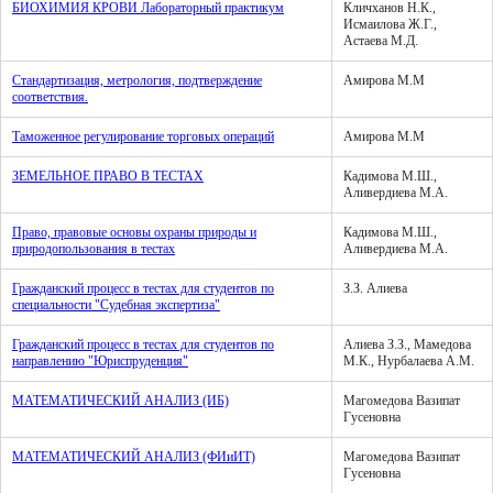
БИОХИМИЯ КРОВИ Лабораторный практикум
Кличханов Н.К.,
Исмаилова Ж.Г.,
Астаева М.Д.
Стандартизация, метрология, подтверждение
Амирова М.М
соответствия.
Таможенное регулирование торговых операций
Амирова М.М
ЗЕМЕЛЬНОЕ ПРАВО В ТЕСТАХ
Кадимова М.Ш.,
Аливердиева М.А.
Право, правовые основы охраны природы и
Кадимова М.Ш.,
природопользования в тестах
Аливердиева М.А.
Гражданский процесс в тестах для студентов по
З.З. Алиева
специальности "Судебная экспертиза"
Гражданский процесс в тестах для студентов по
Алиева З.З., Мамедова
направлению "Юриспруденция"
М.К., Нурбалаева А.М.
МАТЕМАТИЧЕСКИЙ АНАЛИЗ (ИБ)
Магомедова Вазипат
Гусеновна
МАТЕМАТИЧЕСКИЙ АНАЛИЗ (ФИиИТ)
Магомедова Вазипат
Гусеновна