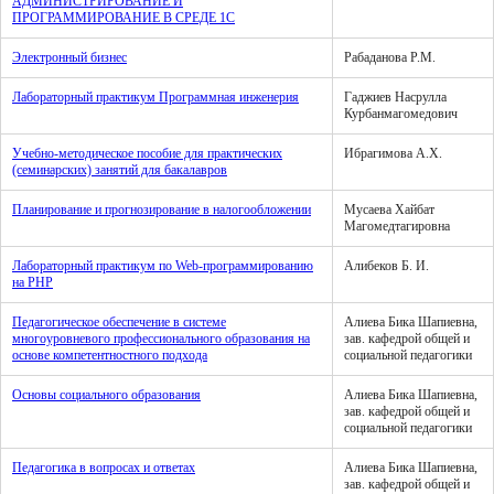
АДМИНИСТРИРОВАНИЕ И
ПРОГРАММИРОВАНИЕ В СРЕДЕ 1С
Электронный бизнес
Рабаданова Р.М.
Лабораторный практикум Программная инженерия
Гаджиев Насрулла
Курбанмагомедович
Учебно-методическое пособие для практических
Ибрагимова А.Х.
(семинарских) занятий для бакалавров
Планирование и прогнозирование в налогообложении
Мусаева Хайбат
Магомедтагировна
Лабораторный практикум по Web-программированию
Алибеков Б. И.
на PHP
Педагогическое обеспечение в системе
Алиева Бика Шапиевна,
многоуровневого профессионального образования на
зав. кафедрой общей и
основе компетентностного подхода
социальной педагогики
Основы социального образования
Алиева Бика Шапиевна,
зав. кафедрой общей и
социальной педагогики
Педагогика в вопросах и ответах
Алиева Бика Шапиевна,
зав. кафедрой общей и