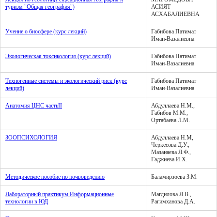
туризм "Общая география")
АСИЯТ
АСХАБАЛИЕВНА
Учение о биосфере (курс лекций)
Габибова Патимат
Иман-Вазалиевна
Экологическая токсикология (курс лекций)
Габибова Патимат
Иман-Вазалиевна
Техногенные системы и экологический риск (курс
Габибова Патимат
лекций)
Иман-Вазалиевна
Анатомия ЦНС частьII
Абдуллаева Н.М.,
Габибов М.М.,
Ортабаева Л.М.
ЗООПСИХОЛОГИЯ
Абдуллаева Н.М,
Черкесова Д.У.,
Мазанаева Л.Ф.,
Гаджиева И.Х.
Методическое пособие по почвоведению
Баламирзоева З.М.
Лабораторный практикум Информационные
Магдилова Л.В.,
технологии в ЮД
Рагимханова Д.А.