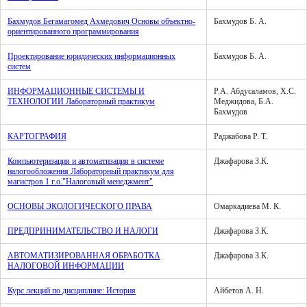
Бахмудов Бегамагомед Ахмедович Основы объектно-
Бахмудов Б. А.
ориентированного программирования
Проектирование юридических информационных
Бахмудов Б. А.
систем
ИНФОРМАЦИОННЫЕ СИСТЕМЫ И
Р.А. Абдусаламов, Х.С.
ТЕХНОЛОГИИ Лабораторный практикум
Меджидова, Б.А.
Бахмудов
КАРТОГРАФИЯ
Раджабова Р. Т.
Компьютеризация и автоматизация в системе
Джафарова З.К.
налогообложения Лабораторный практикум для
магистров 1 г.о."Налоговый менеджмент"
ОСНОВЫ ЭКОЛОГИЧЕСКОГО ПРАВА
Омаркадиева М. К.
ПРЕДПРИНИМАТЕЛЬСТВО И НАЛОГИ
Джафарова З.К.
АВТОМАТИЗИРОВАННАЯ ОБРАБОТКА
Джафарова З.К.
НАЛОГОВОЙ ИНФОРМАЦИИ
Курс лекций по дисциплине: История
Айбетов А. Н.