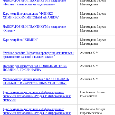
ЛАБОРАТОРНЫЙ ПРАКТИКУМ к дисциплине
Магомедова Зарема
«Физико – химические методы анализа»
Магомедовна
Курс лекций по дисциплине "ФИЗИКО –
Магомедова Зарема
ХИМИЧЕСКИМ МЕТОДАМ АНАЛИЗА"
Магомедовна
ЛАБОРАТОРНЫЙ ПРАКТИКУМ к дисциплине
Магомедова Зарема
«Химия»
Магомедовна
Курс лекций по "ХИМИИ"
Магомедова Зарема
Магомедовна
Учебное пособие "Методика проведения лекционных и
Аминова Х.М.
практических занятий в высшей школе "
Пособие для спецкурса "ОСНОВНЫЕ МОТИВЫ
Аминова Х.М.
ПОЭЗИИ А. ГУСЕЙНАЕВА "
Учебное-методическое пособие " КАК СОБИРАТЬ
Аминова Х.М.
ФОЛЬКЛОР В СОВРЕМЕННЫХ УСЛОВИЯХ"
Курс лекций по дисциплине «Информационные
Гаирбекова Патимат
системы и технологии» «Раздел 1: Информационные
Иманалиевна
системы »
Курс лекций по дисциплине «Информационные
Шахбанова Загидат
системы и технологии» «Раздел 2: Информационные
Ибрагимбековна