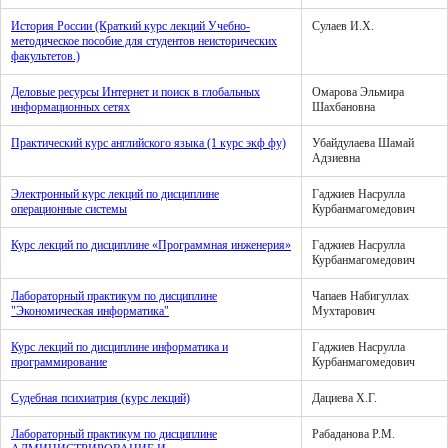
История России (Краткий курс лекций Учебно-
Сулаев И.Х.
методическое пособие для студентов неисторических
факультетов.)
Деловые ресурсы Интернет и поиск в глобальных
Омарова Эльмира
информационных сетях
Шахбановна
Практический курс английского языка (1 курс экф фу)
Убайдулаева Шамай
Адзиевна
Электронный курс лекций по дисциплине
Гаджиев Насрулла
операционные системы
Курбанмагомедович
Курс лекций по дисциплине «Программная инженерия»
Гаджиев Насрулла
Курбанмагомедович
Лабораторный практикум по дисциплине
Чапаев Набигуллах
"Экономическая информатика"
Мухтарович
Курс лекций по дисциплине информатика и
Гаджиев Насрулла
программирование
Курбанмагомедович
Судебная психиатрия (курс лекций)
Дациева Х.Г.
Лабораторный практикум по дисциплине
Рабаданова Р.М.