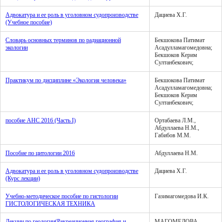
Адвокатура и ее роль в уголовном судопроизводстве
Дациева Х.Г.
(Учебное пособие)
Словарь основных терминов по радиационной
Бекшокова Патимат
экологии
Асадулламагомедовна;
Бекшоков Керим
Султанбекович;
Практикум по дисциплине «Экология человека»
Бекшокова Патимат
Асадулламагомедовна;
Бекшоков Керим
Султанбекович;
пособие АНС 2016 (Часть I)
Ортабаева Л.М.,
Абдуллаева Н.М.,
Габибов М.М.
Пособие по цитологии 2016
Абдуллаева Н.М.
Адвокатура и ее роль в уголовном судопроизводстве
Дациева Х.Г.
(Курс лекции)
Учебно-методическое пособие по гистологии
Газимагомедова И.К.
ГИСТОЛОГИЧЕСКАЯ ТЕХНИКА
Лекции по геологии(Рекреационная география и
МАГОМЕДОВА