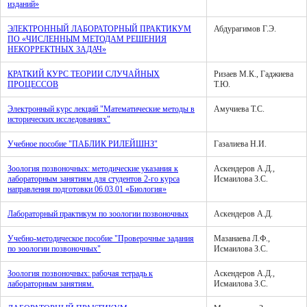
изданий»
ЭЛЕКТРОННЫЙ ЛАБОРАТОРНЫЙ ПРАКТИКУМ
Абдурагимов Г.Э.
ПО «ЧИСЛЕННЫМ МЕТОДАМ РЕШЕНИЯ
НЕКОРРЕКТНЫХ ЗАДАЧ»
КРАТКИЙ КУРС ТЕОРИИ СЛУЧАЙНЫХ
Ризаев М.К., Гаджиева
ПРОЦЕССОВ
Т.Ю.
Электронный курс лекций "Математические методы в
Амучиева Т.С.
исторических исследованиях"
Учебное пособие "ПАБЛИК РИЛЕЙШНЗ"
Газалиева Н.И.
Зоология позвоночных: методические указания к
Аскендеров А.Д.,
лабораторным занятиям для студентов 2-го курса
Исмаилова З.С.
направления подготовки 06.03.01 «Биология»
Лабораторный практикум по зоологии позвоночных
Аскендеров А.Д.
Учебно-методическое пособие "Проверочные задания
Мазанаева Л.Ф.,
по зоологии позвоночных"
Исмаилова З.С.
Зоология позвоночных: рабочая тетрадь к
Аскендеров А.Д.,
лабораторным занятиям.
Исмаилова З.С.