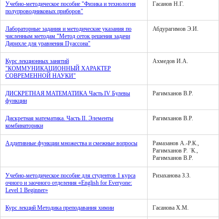
Учебно-методическое пособие "Физика и технология
Гасанов Н.Г.
полупроводниковых приборов"
Лабораторные задания и методические указания по
Абдурагимов Э.И.
численным методам "Метод сеток решения задачи
Дирихле для уравнения Пуассона"
Курс лекционных занятий
Ахмедов И.А.
"КОММУНИКАЦИОННЫЙ ХАРАКТЕР
СОВРЕМЕННОЙ НАУКИ"
ДИСКРЕТНАЯ МАТЕМАТИКА Часть IV Булевы
Рагимханов В.Р.
функции
Дискретная математика. Часть II. Элементы
Рагимханов В.Р.
комбинаторики
Аддитивные функции множества и смежные вопросы
Рамазанов А.-Р.К.,
Рагимханов Р. ˙К.,
Рагимханов В.Р.
Учебно-методическое пособие для студентов 1 курса
Ризаханова З.З.
очного и заочного отделения «English for Everyone:
Level 1 Beginner»
Курс лекций Методика преподавания химии
Гасанова Х.М.