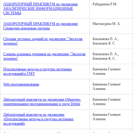
ЛАБОРАТОРНЫЙ ПРАКТИКУМ по дисциплине
Рабаданова Р.М.
АНАЛИТИЧЕСКИЕ ИНФОРМАЦИОННЫЕ
СИСТЕМЫ
ЛАБОРАТОРНЫЙ ПРАКТИКУМ по дисциплине
Магомедова М. А.
Справочно-поисковые системы
Сборник тестовых заданий по дисциплине "Экология
Бекшокова П. А.,
человека"
Бекшоков К. С.
Словарь основных терминов по дисциплине "Экология
Бекшокова П. А.,
человека"
Бекшоков К. С.
Перспективные методы и средства системных
Баммаева Галимат
исследований в ГМУ
Алиевна
Web-программирование
Баммаева Галимат
Алиевна
Лабораторный практикум по дисциплине Объектно-
Баммаева Галимат
ориентированное программирование в среде Delphi
Алиевна
Лабораторный практикум по дисциплине
Баммаева Галимат
«Перспективные методы и средства системных
Алиевна
исследований»