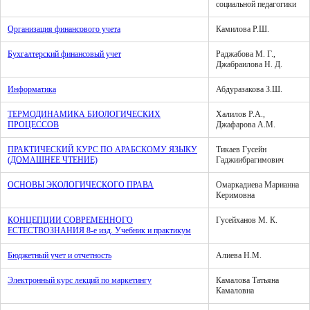
социальной педагогики
Организация финансового учета
Камилова Р.Ш.
Бухгалтерский финансовый учет
Раджабова М. Г.,
Джабраилова Н. Д.
Информатика
Абдуразакова З.Ш.
ТЕРМОДИНАМИКА БИОЛОГИЧЕСКИХ
Халилов Р.А.,
ПРОЦЕССОВ
Джафарова А.М.
ПРАКТИЧЕСКИЙ КУРС ПО АРАБСКОМУ ЯЗЫКУ
Тикаев Гусейн
(ДОМАШНЕЕ ЧТЕНИЕ)
Гаджиибрагимович
ОСНОВЫ ЭКОЛОГИЧЕСКОГО ПРАВА
Омаркадиева Марианна
Керимовна
КОНЦЕПЦИИ СОВРЕМЕННОГО
Гусейханов М. К.
ЕСТЕСТВОЗНАНИЯ 8-е изд. Учебник и практикум
Бюджетный учет и отчетность
Алиева Н.М.
Электронный курс лекций по маркетингу
Камалова Татьяна
Камаловна