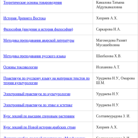
Теоретические основы товароведения
Камалова Татьяна
Абдулкамаловна
История Древнего Востока
Хизриев А.Х.
Философия (введение и история философии)
Саркарова Н.А.
Методика преподавания аварской литературы
Магомедова Разият
Мусашейховна
Методика преподавания русского языка
Шахбазова Х.В.
Основы токсикологии
Исаханова А.Т.
Практикум по русскому языку на материале текстов по
Уруджева Н.У., Омарова
теории культурологии
Ш.М.
Электронный практикум по культурологии
Уруджева Н.У.
Электронный практикум по этике и эстетике
Уруджева Н.У.
Курс лекций по высшим споровым растениям
Солтанмурадова З. И.
Курс лекций по Новой истории арабских стран
Хизриев А.Х.