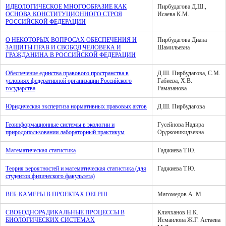
ИДЕОЛОГИЧЕСКОЕ МНОГООБРАЗИЕ КАК
Пирбудагова Д.Ш.,
ОСНОВА КОНСТИТУЦИОННОГО СТРОЯ
Исаева К.М.
РОССИЙСКОЙ ФЕДЕРАЦИИ
О НЕКОТОРЫХ ВОПРОСАХ ОБЕСПЕЧЕНИЯ И
Пирбудагова Диана
ЗАЩИТЫ ПРАВ И СВОБОД ЧЕЛОВЕКА И
Шамильевна
ГРАЖДАНИНА В РОССИЙСКОЙ ФЕДЕРАЦИИ
Обеспечение единства правового пространства в
Д.Ш. Пирбудагова, С.М.
условиях федеративной организации Российского
Габиева, Х.В.
государства
Рамазанова
Юридическая экспертиза нормативных правовых актов
Д.Ш. Пирбудагова
Геоинформационные системы в экологии и
Гусейнова Надира
природопользовании лабораторный практикум
Орджоникидзевна
Математическая статистика
Гаджиева Т.Ю.
Теория вероятностей и математическая статистика (для
Гаджиева Т.Ю.
студентов физического факультета)
ВЕБ-КАМЕРЫ В ПРОЕКТАХ DELPHI
Магомедов А. М.
СВОБОДНОРАДИКАЛЬНЫЕ ПРОЦЕССЫ В
Кличханов Н.К.
БИОЛОГИЧЕСКИХ СИСТЕМАХ
Исмаилова Ж.Г. Астаева