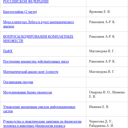
РОССИЙСКОЙ ФЕДЕРАЦИИ
Биогеография (2 части)
Яровенко Е. В.
Мера и интеграл Лебега в курсе математического
Рамазанов А-Р. К.
анализа
ВОПРОСЫ КОДИРОВАНИЯ КОМПАКТНЫХ
Рамазанов А-Р. К.
МНОЖЕСТВ
ПиФХ
Магомедова В. Г.
Построение множества действительных чисел
Рамазанов А-Р. К.
Математический анализ исит 1семестр
Магомедова В. Г.
Организация продаж
Моделирование бизнес-процессов
Омарова Н. О., Иванова
Е. В.
Управление жизненным циклом информационных
Иванова Е. В.
систем
Руководство к практическим занятиям по физиологии
Черкесова Д. У.,
человека и животных (физиология крови и
Рабаданова А. И.