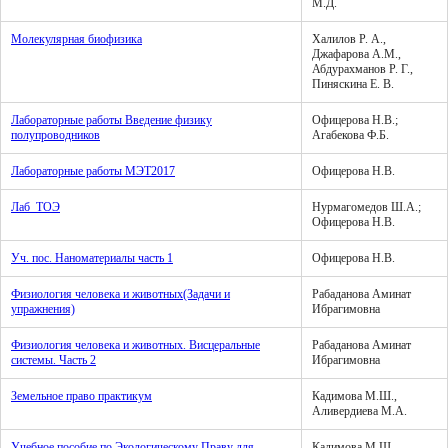
М.Д.
Молекулярная биофизика
Халилов Р. А.,
Джафарова А.М.,
Абдурахманов Р. Г.,
Пиняскина Е. В.
Лабораторные работы Введение физику
Офицерова Н.В.;
полупроводников
Агабекова Ф.Б.
Лабораторные работы МЭТ2017
Офицерова Н.В.
Лаб_ТОЭ
Нурмагомедов Ш.А.;
Офицерова Н.В.
Уч. пос. Наноматериалы часть 1
Офицерова Н.В.
Физиология человека и животных(Задачи и
Рабаданова Аминат
упражнения)
Ибрагимовна
Физиология человека и животных. Висцеральные
Рабаданова Аминат
системы. Часть 2
Ибрагимовна
Земельное право практикум
Кадимова М.Ш.,
Аливердиева М.А.
Учебное пособие по Экологическому Праву для
Кадимова М.Ш.,