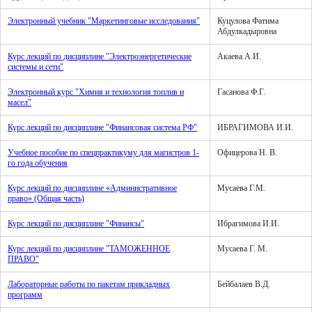
Электронный учебник "Маркетинговые исследования"
Куцулова Фатима
Абдулкадыровна
Курс лекций по дисциплине "Электроэнергетические
Акаева А.И.
системы и сети"
Электронный курс "Химия и технология топлив и
Гасанова Ф.Г.
масел"
Курс лекций по дисциплине "Финансовая система РФ"
ИБРАГИМОВА И.И.
Учебное пособие по спецпрактикуму для магистров 1-
Офицерова Н. В.
го года обучения
Курс лекций по дисциплине «Административное
Мусаева Г.М.
право» (Общая часть)
Курс лекций по дисциплине "Финансы"
Ибрагимова И.И.
Курс лекций по дисциплине "ТАМОЖЕННОЕ
Мусаева Г. М.
ПРАВО"
Лабораторные работы по пакетам прикладных
Бейбалаев В.Д.
программ