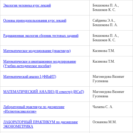
Экология человека курс лекций
Бекшокова П. А.,
Бекшоков К. С.
Основы природопользования курс лекций
Сайдиева Э.А.,
Бекшокова П. А.
Радиационная экология сборник тестовых заданий
Бекшокова П. А.,
Бекшоков К. С.
Математическое моделирование (практикум)
Касимова Т.М.
Математическое и имитационное моделирование
Касимова Т.М.
(Учебно-методическое пособие)
Математический анализ I (ФИиИТ)
Магомедова Вазипат
Гусеновна
МАТЕМАТИЧЕСКИЙ АНАЛИЗ (II семестр) (ИСиТ)
Магомедова Вазипат
Гусеновна
Лабораторный практикум по дисциплине
Чалаева С. А.
«Ихтиотоксикология»
ЛАБОРАТОРНЫЙ ПРАКТИКУМ по дисциплине
Османова М.М.
ЭКОНОМЕТРИКА