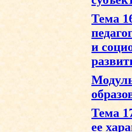
Тема 1
педаго
и соци
развит
Модуль
образо
Тема 1
ее хар