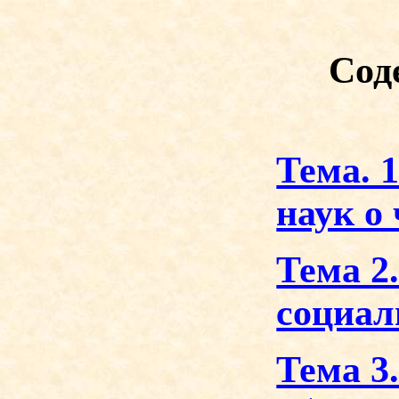
Сод
Тема. 
наук о 
Тема 2
социал
Тема 3