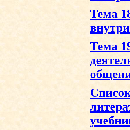
Тема 1
внутр
Тема 1
деятел
общен
Список
литера
учебни