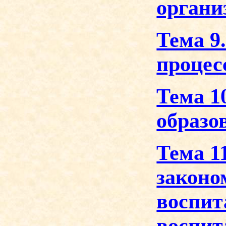
органи
Тема 9
процес
Тема 1
образо
Тема 11
законо
воспит
воспит