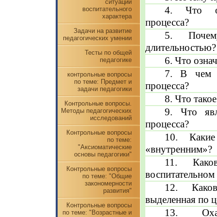
ситуации
4. Что об
воспитательного
характера
процесса?
Задачи на развитие
5. Почем
педагогических умении
длительностью?
Тесты по общей
6. Что озна
педагогике
7. В чем 
контрольные вопросы
по теме: Предмет и
процесса?
задачи педагогики
8. Что тако
Контрольные вопросы.
9. Что яв
Методы педагогических
исследований
процесса?
Контрольные вопросы
10. Какие
по теме:
"Аксиоматические
«внутренним»?
основы педагогики"
11. Како
Контрольные вопросы
воспитательном
по теме: "Общие
закономерности
12. Каков
развития"
выделенная по 
Контрольные вопросы
13. Охар
по теме: "Возрастные и