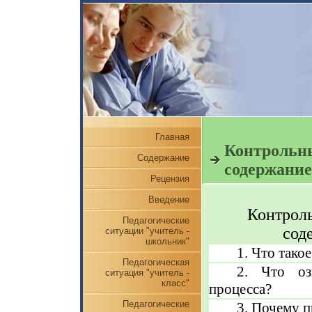
Главная
Контрольны
Содержание
содержание
Рецензия
Введение
Контроль
Педагогические
сод
ситуации "учитель -
школьник"
1. Что тако
Педагогическая
2. Что озн
ситуация "учитель -
класс"
процесса?
Педагогические
3. Почему 