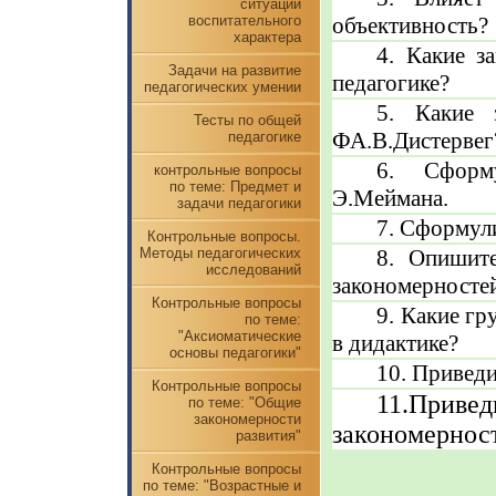
ситуации
воспитательного
объективность?
характера
4. Какие з
Задачи на развитие
педагогике?
педагогических умении
5. Какие 
Тесты по общей
ФА.В.Дистервег
педагогике
6. Сформу
контрольные вопросы
по теме: Предмет и
Э.Меймана.
задачи педагогики
7. Сформул
Контрольные вопросы.
Методы педагогических
8. Опишит
исследований
закономернос­те
Контрольные вопросы
9. Какие г
по теме:
"Аксиоматические
в дидак­тике?
основы педагогики"
10. Привед
Контрольные вопросы
11.При
по теме: "Общие
закономерности
закономернос
развития"
Контрольные вопросы
по теме: "Возрастные и