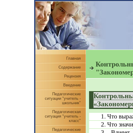
Главная
Контрольны
Содержание
"Закономер
Рецензия
Введение
Педагогические
Контрольны
ситуации "учитель -
«Закономер
школьник"
Педагогическая
1. Что выр
ситуация "учитель -
класс"
2. Что знач
Педагогические
3. Влияет