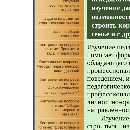
ситуации
воспитательного
изучение да
характера
возможность
Задачи на развитие
педагогических умении
строить ко
Тесты по общей
семье и с д
педагогике
контрольные вопросы
Изучение пед
по теме: Предмет и
помогает фор
задачи педагогики
обладающего 
Контрольные вопросы.
Методы педагогических
профессионал
исследований
поведением, и
Контрольные вопросы
по теме:
педагогическ
"Аксиоматические
профессионал
основы педагогики"
личностно-ори
Контрольные вопросы
по теме: "Общие
направленност
закономерности
развития"
Изучение
Контрольные вопросы
строиться
на
по теме: "Возрастные и