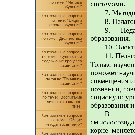
системами.
по теме: "Методы
обучения"
7. Методо
Контрольные вопросы
8. Педаго
по теме: "Виды и
формы обучения"
9. Пед
Контрольные вопросы
образования.
по теме: "Диагностика
обучения"
10. Элек
Контрольные вопросы
11. Педаг
по теме: "Сущность и
содержание процесса
Только изуче
воспитания"
поможет науч
Контрольные вопросы
совмещения и
по теме: "Принципы
воспитания"
познании, со
Контрольные вопросы
социокультур
по теме: "Воспитание
личности в коллек-
образования и
тиве"
В лич
Контрольные вопросы
по теме: "Общие
смыслосозида
методы воспитания"
корне меняет
Контрольные вопросы