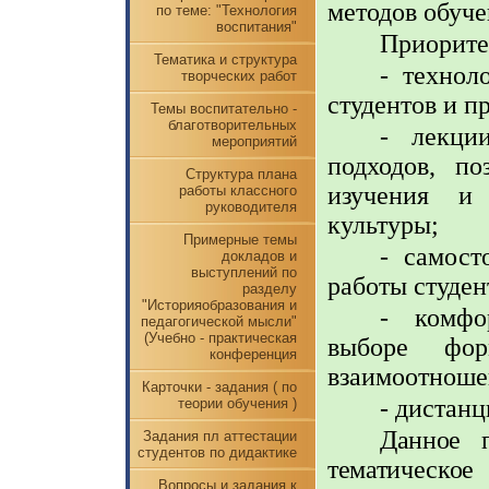
методов обуче
по теме: "Технология
воспитания"
Приорите
Тематика и структура
- технол
творческих работ
студентов и п
Темы воспитательно -
благотворительных
- лекци
мероприятий
подходов, по
Структура плана
изучения и
работы классного
руководителя
культуры;
Примерные темы
- самост
докладов и
выступлений по
работы студен
разделу
"Историяобразования и
- комфо
педагогической мысли"
(Учебно - практическая
выборе фор
конференция
взаимоотношен
Карточки - задания ( по
- дистан
теории обучения )
Данное п
Задания пл аттестации
студентов по дидактике
тематическое
Вопросы и задания к