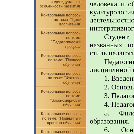
индивидуальные
человека и о
особенности развития"
культуроло
Контрольные вопросы
деятельнос
по теме: "Цели
воспитания"
интегративног
Контрольные вопросы
Студент
по теме:
"Педагогический
названных п
процесс"
стиль педагог
Контрольные вопросы
Педагоги
по теме: "Процесс
обучения"
дисциплиной 
Контрольные вопросы
1. Введе
по теме: "Факторы
обучения"
2. Основ
Контрольные вопросы
3. Педаго
по теме:
"Закономерности
4. Педаго
обучения"
5. Фил
Контрольные вопросы
по теме: "Принципы и
образования.
правила обучения"
6. Осно
Контрольные вопросы