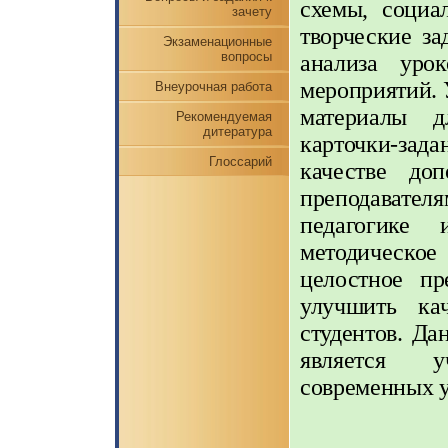
схемы, социа
зачету
творческие за
Экзаменационные
вопросы
анализа урок
мероприятий. 
Внеурочная работа
материалы д
Рекомендуемая
дитература
карточки-зад
Глоссарий
качестве до
преподавател
педагогике 
методическ
целостное пр
улучшить ка
студентов. Да
является уч
современных у