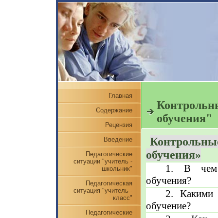
Главная
Контрольны
Содержание
обучения"
Рецензия
Контрольные
Введение
обучения»
Педагогические
ситуации "учитель -
1. В чем 
школьник"
обучения?
Педагогическая
ситуация "учитель -
2. Какими 
класс"
обучение?
Педагогические