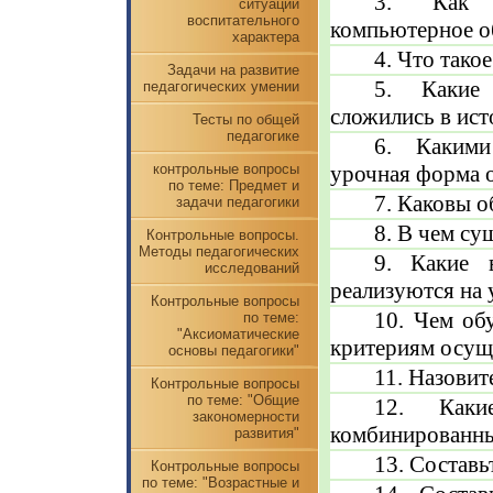
3. Как о
ситуации
воспитательного
компьютерное о
характера
4. Что так
Задачи на развитие
5. Какие
педагогических умении
сложились в ис
Тесты по общей
педагогике
6. Какими
контрольные вопросы
урочная форма 
по теме: Предмет и
7. Каковы 
задачи педагогики
8. В чем су
Контрольные вопросы.
Методы педагогических
9. Какие 
исследований
реализуются на 
Контрольные вопросы
10. Чем об
по теме:
"Аксиоматические
критериям осущ
основы педагогики"
11. Назовит
Контрольные вопросы
по теме: "Общие
12. Каки
закономерности
комбинированны
развития"
13. Составь
Контрольные вопросы
по теме: "Возрастные и