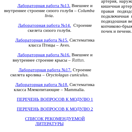
артерия, наруж
Лабораторная работа №13.
Внешнее и
кишечная артери
внутреннее строение сизого голубя –
Columba
правая подвзд
livia
.
подключичная в
подвздошная вен
Лабораторная работа №14.
Строение
копчиково-брыж
скелета сизого голубя.
почек и печени
Лабораторная работа №15.
Систематика
класса Птицы –
Aves
.
Лабораторная работа №16.
Внешнее и
Rattus.
внутреннее строение крысы –
Лабораторная работа №17.
Строение
скелета кролика –
Oryctolagus cuniculus
.
Лабораторная работа №18.
Систематика
класса Млекопитающие –
Mammalia
.
ПЕРЕЧЕНЬ ВОПРОСОВ К МОДУЛЮ 1
ПЕРЕЧЕНЬ ВОПРОСОВ К МОДУЛЮ 2
СПИСОК РЕКОМЕНДУЕМОЙ
ЛИТЕРАТУРЫ