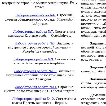
Esox
внутреннее строение обыкновенной щуки-
пищеварительно
luciu
s
.
отделы желудка
пузырь, желчны
Строение
Лабораторная работа №6.
легкие, воздуш
скелета обыкновенного судака -
Stizostedion
правую дугу ао
lusioperca.
промежуточный 
почки, мочето
Лабораторная работа №7.
Систематика
пузырьки, левы
надкласса Костные рыбы –
Osteichthyes
.
общий план рас
Лабораторная работа №8.
Внешнее и
Задание 3
внутреннее строение озерной лягушки –
нервной систе
Pelophylax ridibundus
.
обонятельными 
перекрест зрит
Лабораторная работа №9.
Систематика
всех отделов.
класса Земноводные –
Amphibia
.
Задание 
Лабораторная работа №10.
Внешнее и
сизого голубя и
внутреннее строение полосатой ящерицы –
Lacerta strigata
.
Заключе
голубя, подума
Лабораторная работа №11.
Строение
его образу жизн
скелета полосатой ящерицы -
Lacerta strigata
.
Домашне
Лабораторная работа №12.
Систематика
строение крове
класса Пресмыкающиеся –
Reptilia
.
желудочка), ос