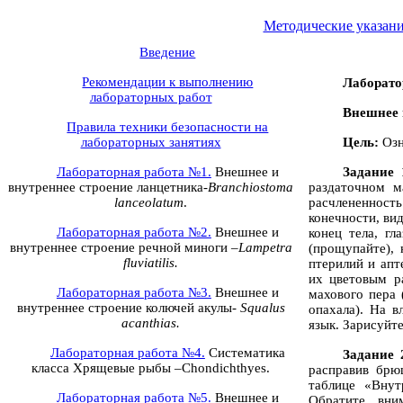
Методические указани
Введение
Рекомендации к выполнению
Лаборато
лабораторных работ
Внешнее 
Правила техники безопасности на
лабораторных занятиях
Цель:
Озн
Лабораторная работа №1.
Внешнее и
Задание 
внутреннее строение ланцетника-
Branchiostoma
раздаточном м
lanceolatum
.
расчлененность
конечности, ви
Лабораторная работа №2.
Внешнее и
конец тела, гл
внутреннее строение речной миноги –
Lampetra
(прощупайте), 
fluviatilis
.
птерилий и апт
их цветовым р
Лабораторная работа №3.
Внешнее и
махового пера 
внутреннее строение колючей акулы-
Squalus
опахала). На 
acanthias
.
язык. Зарисуйте
Лабораторная работа №4.
Систематика
Задание 
класса Хрящевые рыбы –
Chondichthyes
.
расправив брю
таблице «Внут
Лабораторная работа №5.
Внешнее и
Обратите вни