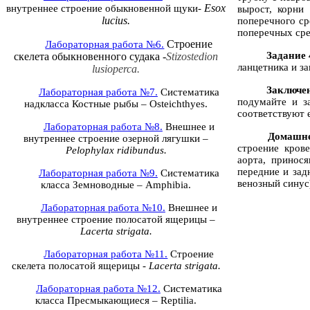
Esox
внутреннее строение обыкновенной щуки-
вырост, корни
luciu
s
.
поперечного ср
поперечных сре
Строение
Лабораторная работа №6.
Задание 
скелета обыкновенного судака -
Stizostedion
ланцетника и з
lusioperca.
Заключе
Лабораторная работа №7.
Систематика
подумайте и з
надкласса Костные рыбы –
Osteichthyes
.
соответствуют 
Лабораторная работа №8.
Внешнее и
Домашне
внутреннее строение озерной лягушки –
строение кров
Pelophylax ridibundus
.
аорта, принос
передние и зад
Лабораторная работа №9.
Систематика
венозный синус
класса Земноводные –
Amphibia
.
Лабораторная работа №10.
Внешнее и
внутреннее строение полосатой ящерицы –
Lacerta strigata
.
Лабораторная работа №11.
Строение
скелета полосатой ящерицы -
Lacerta strigata
.
Лабораторная работа №12.
Систематика
класса Пресмыкающиеся –
Reptilia
.