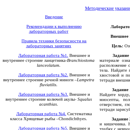
Методические указани
Введение
Рекомендации к выполнению
Лаборато
лабораторных работ
Внешнее 
Правила техники безопасности на
лабораторных занятиях
Цель:
Оз
Лабораторная работа №1.
Внешнее и
Задание
внутреннее строение ланцетника-
Branchiostoma
материале озн
lanceolatum
.
расположение 
тела. Найдите 
Лабораторная работа №2.
Внешнее и
хвостовой и по
внутреннее строение речной миноги –
Lampetra
тетради внешни
fluviatilis
.
Задание 
Лабораторная работа №3.
Внешнее и
Найдите хорду,
внутреннее строение колючей акулы-
Squalus
миосепты, по
acanthias
.
отверстием, г
тетради зарисуй
Лабораторная работа №4.
Систематика
класса Хрящевые рыбы –
Chondichthyes
.
Задание 
и кишечника. 
Лабораторная работа №5.
Внешнее и
трубку с невро