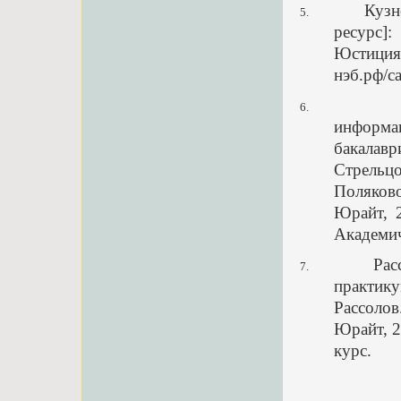
Кузн
5.
ресурс]:
Юстиц
нэб.рф/c
6.
информац
бакалав
Стрельцо
Поляков
Юрайт, 2
Академич
Рас
7.
практик
Рассолов
Юрайт, 2
курс.