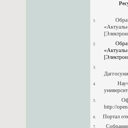
Рес
Обра
1.
«Актуал
[Электрон
Обра
2.
«Актуал
[Электрон
3.
Даггосунив
Науч
4.
университ
Оф
5.
http://ope
Портал отк
6.
Собрание
7.