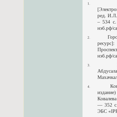
1.
[Электро
ред. И.Л
– 534 с.
нэб.рф/c
Гор
2.
ресурс]
Проспе
нэб.рф/c
3.
Абдусала
Махачкал
Ко
4.
издание
Ковалева
— 352 c.
ЭБС «IP