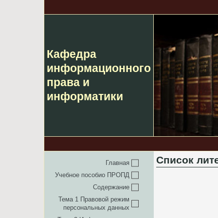
Кафедра
информационного
права и
информатики
Список лит
Главная
Учебное пособио ПРОПД
Содержание
Тема 1 Правовой режим
персональных данных