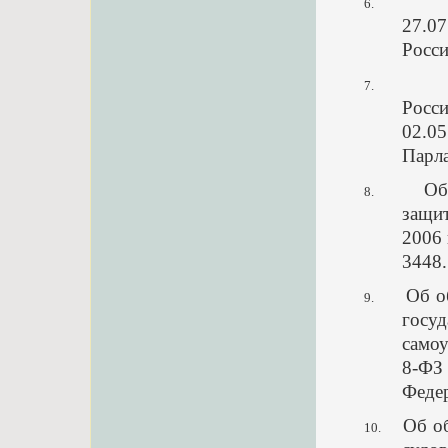
6.
27.07
Росси
7.
Росс
02.0
Парла
Об
8.
защи
2006 
3448.
Об о
9.
госу
само
8-ФЗ
Федер
Об о
10.