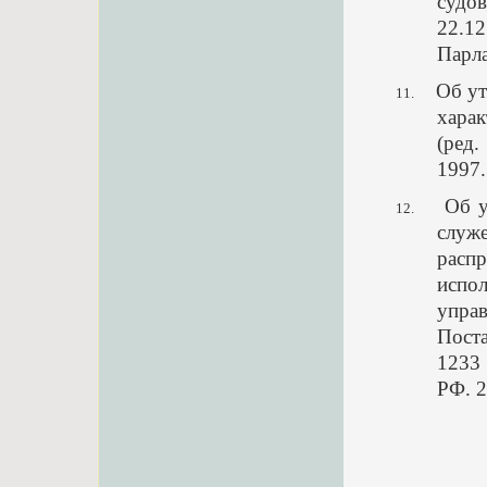
судов
22.1
Парла
Об ут
11.
хара
(ред.
1997.
Об у
12.
слу
рас
испо
упра
Пост
1233 
РФ. 2