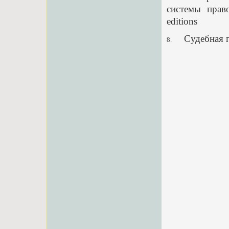
системы право
editions
Судебная 
8.