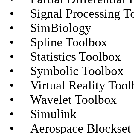
•
Signal Processing T
•
SimBiology
•
Spline Toolbox
•
Statistics Toolbox
•
Symbolic Toolbox
•
Virtual Reality Too
•
Wavelet Toolbox
•
Simulink
•
Aerospace Blockse
t