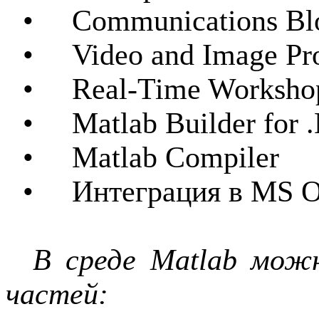
•
Communications Bl
•
Video and Image Pr
•
Real
-
Time Worksho
•
Matlab Builder for
•
Matlab Compiler
•
Интеграция в
MS O
В среде
Matlab
можно
частей: