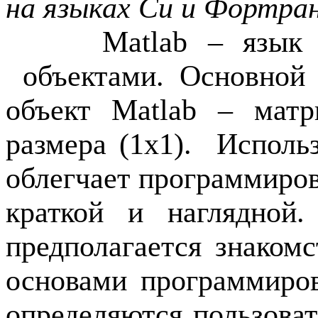
на языках Си и Фортран
Matlab
– язык 
объектами.
Основной
объект
Matlab
– матри
размера (1
x
1).
Исполь
облегчает программиров
краткой и наглядной
предполагается знаком
основами программиро
определяются пользова