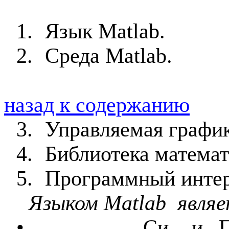
1.
Язык
Matlab
.
2.
Среда
Matlab
.
назад к содержанию
3.
Управляемая график
4.
Библиотека матема
5.
Программный инте
Языком
Matlab
явля
•
Си- и П