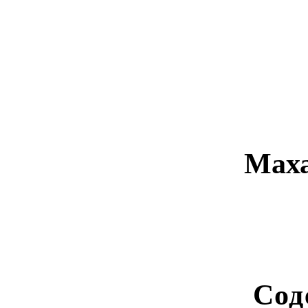
Маха
Сод