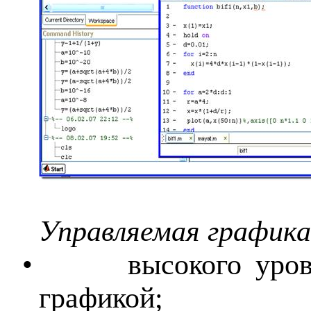
Управляемая график
•
высокого уро
графикой;