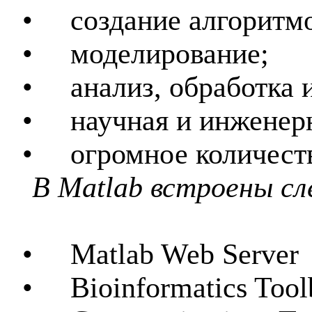
•
создание алгоритм
•
моделирование
;
•
анализ, обработка 
•
научная и инженер
•
огромное количест
В
Matlab
встроены сл
•
Matlab Web Server
•
B
ioinformatics Too