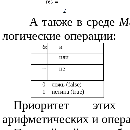
А также в среде
M
логические операции:
&
и
|
или
~
не
0 – ложь
(false)
1 –
истина
(true)
Приоритет эти
арифметических и опер