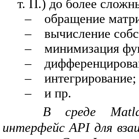
т. П.) до более сложн
–
обращение матр
–
вычисление собс
–
минимизация фу
–
дифференцирова
–
интегрирование;
–
и пр.
В среде
Matl
интерфейс
API
для вза