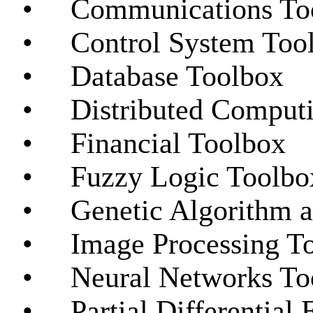
•
C
ommunications To
•
Control System Too
•
Database Toolbox
•
Distributed Comput
•
Financial Toolbox
•
Fuzzy Logic Toolbo
•
Genetic Algorithm a
•
Image Processing T
•
Neural Networks To
•
Partial Differential