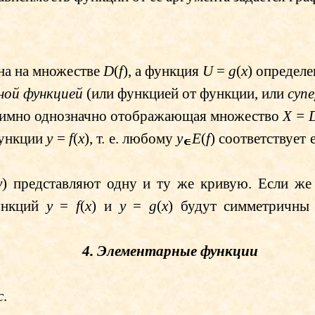
ена на множестве
D
(
f
), а функция
U
=
g
(
x
) определе
ной функцией
(или функцией от функции, или
суп
заимно однозначно отображающая множество
X
=
функции
y
=
f
(
x
), т. е. любому
y
E
(
f
) соответствует
y
) представляют одну и ту же кривую. Если ж
ункций
y
=
f
(
x
) и
y
=
g
(
x
) будут симметричны 
4. Элементарные функции
c
.