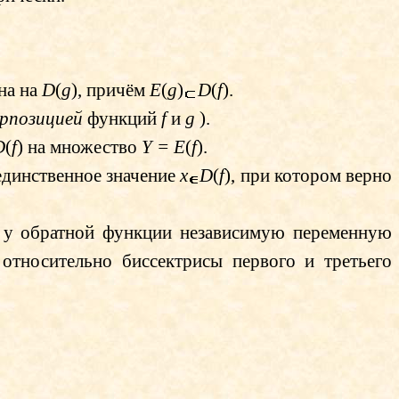
на на
D
(
g
), причём
E
(
g
)
D
(
f
).
ерпозицией
функций
f
и
g
)
.
D
(
f
) на множество
Y
=
E
(
f
).
 единственное значение
x
D
(
f
), при котором верно
е у обратной функции независимую переменную
относительно биссектрисы первого и третьего