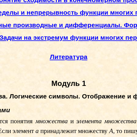
Понятие сходимости в конечномерном про
ределы и непрерывность функции многих
тные производные и дифференциалы. Фо
 Задачи на экстремум функции многих п
Литература
Модуль 1
ва. Логические символы. Отображение и 
ами
тся понятия
множества
и
элемента множества
. Если элемент
a
принадлежит множеству
A
, то пи