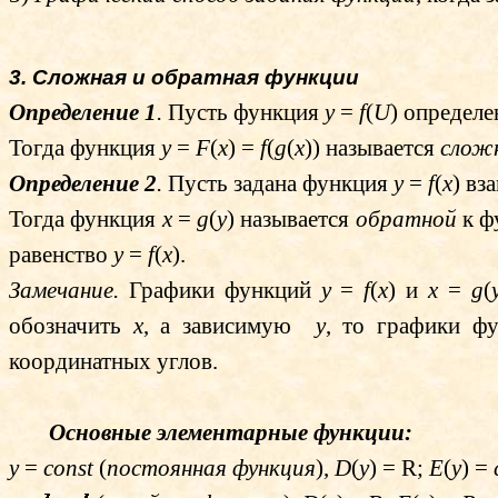
3. Сложная и обратная функции
Определение 1
.
Пусть функция
y
=
f
(
U
) определ
Тогда функция
y
=
F
(
x
) =
f
(
g
(
x
)) называется
слож
Определение 2
.
Пусть задана функция
y
=
f
(
x
) в
Тогда функция
x
=
g
(
y
) называется
обратной
к 
равенство
y
=
f
(
x
).
Замечание.
Графики функций
y
=
f
(
x
) и
x
=
g
(
обозначить
x
, а зависимую
y
, то графики ф
координатных углов.
Основные элементарные функции:
y
=
const
(
постоянная функция
),
D
(
y
) =
R
;
E
(
y
) =