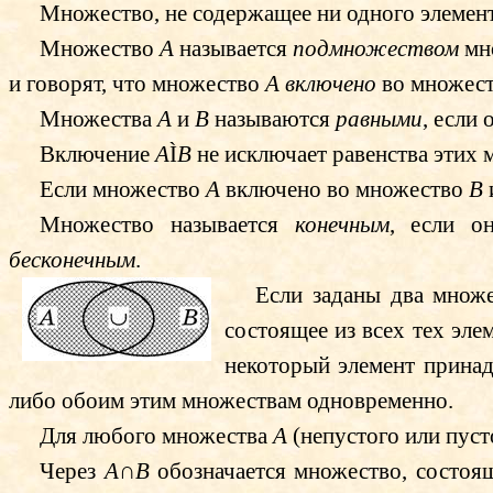
Множество, не содержащее ни одного элемент
Множество
A
называется
подмножеством
мн
и говорят, что множество
A
включено
во множес
Множества
A
и
B
называются
равными
, если
Включение
A
Ì
B
не исключает равенства этих
Если множество
A
включено во множество
B
Множество называется
конечным
, если о
бесконечным
.
Если заданы два множ
состоящее из всех тех эл
некоторый элемент прина
либо обоим этим множествам одновременно.
Для любого множества
A
(непустого или пуст
Через
A
∩
B
обозначается множество, состоя