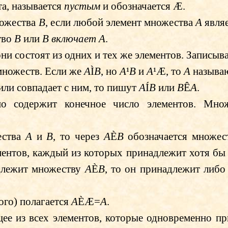
а, называется
пустым
и обозначается
Æ
.
ожества
B
, если любой элемент множества
A
явля
тво
B
или
B
включает
A
.
 они состоят из одних и тех же элементов. Записыв
 множеств. Если же
A
Ì
B
, но
A
¹
B
и
A
¹
Æ
, то
A
называ
или совпадает с ним, то пишут
A
Í
B
или
B
Ê
A
.
но содержит конечное число элементов. Множ
ества
A
и
B
, то через
A
È
B
обозначается множес
ементов, каждый из которых принадлежит хотя б
длежит множеству
A
È
B
, то он принадлежит либ
ого) полагается
A
È
Æ
=
A
.
щее из всех элементов, которые одновременно п