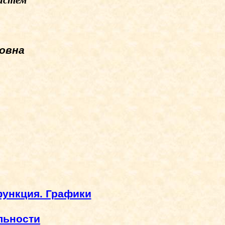
истем
овна
функция. Графики
льности