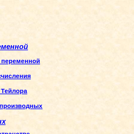
еменной
й переменной
счисления
 Тейлора
 производных
ых