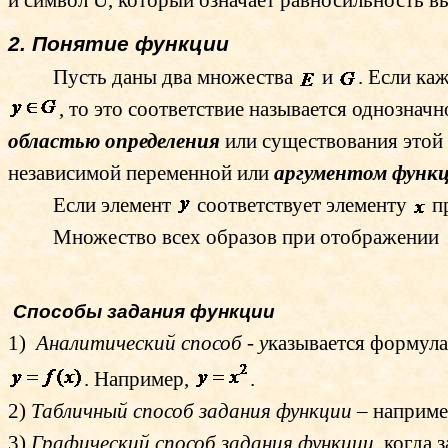
и символ
Û
, который означает равносильность в
2. Понятие функции
Пусть даны два множества
и
. Если ка
, то это соответствие называется однознач
областью определения
или существования этой
независимой переменной или
аргументом функ
Если элемент
соответствует элементу
п
Множество всех образов при отображении
Способы задания функции
1)
Аналитический способ - у
казывается формула
. Например,
.
2)
Табличный способ задания функции
– наприме
3)
Графический способ задания функции
, когда