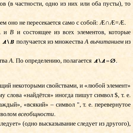
в (в частности, одно из них или оба пусты), то
 тем оно не пересекается само с собой:
Æ
∩
Æ
=
Æ
.
A
и
B
и состоящее из всех элементов, которые
о
получается из множества
A
вычитанием
из
тва
A
. По определению, полагается
.
ющий некоторыми свойствами, и «любой элемент»
ему слова «найдётся» иногда пишут символ
$
, т. е.
каждый», «всякий» – символ
"
, т. е. перевернутое
мволом
всеобщности
.
следует» (одно высказывание следует из другого),