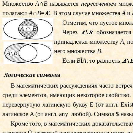
Множество
A
∩
B
называется
пересечением
множ
полагают
A
∩
B
=
Æ
. В этом случае множества
A
и
Отметим, что пустое множ
Через
обозначается
принадлежат множеству
A
, н
него множества
B
.
Если
B
Ì
A
, то разность
Логические символы
В математических рассуждениях часто встре
среди элементов, имеющих некоторое свойство.
перевернутую латинскую букву
E
(от англ.
Exis
латинское
A
(от англ.
а
ny
любой). Символ
$
назы
Кроме того, в математических доказательств