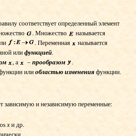
равилу соответствует определенный элемент
ножество
. Множество
называется
или
. Переменная
называется
енной или
функцией
.
ом
, а
–
прообразом
.
 функции или
областью изменения
функции.
ает зависимую и независимую переменные:
os
x
и др.
фически.