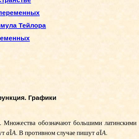
странстве
 переменных
рмула Тейлора
еременных
функция. Графики
. Множества обозначают большими латинскими
шут
a
Î
A
. В противном случае пишут
a
Ï
A
.