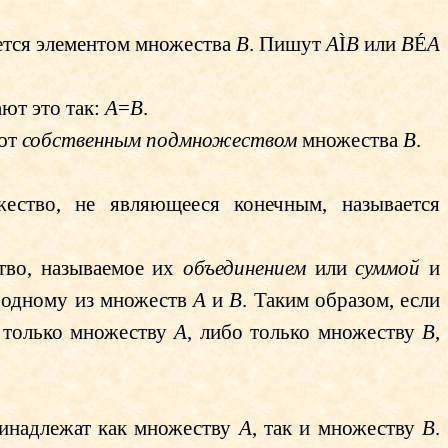
ется элементом множества
B
. Пишут
A
Ì
B
или
B
É
A
ают это так:
A
=
B
.
ют
собственным подмножеством
множества
B
.
ество, не являющееся конечным, называется
тво, называемое их
объединением
или
суммой
и
ы одному из множеств
A
и
B
. Таким образом, если
о только множеству
A
, либо только множеству
B
,
ринадлежат как множеству
A
, так и множеству
B
.