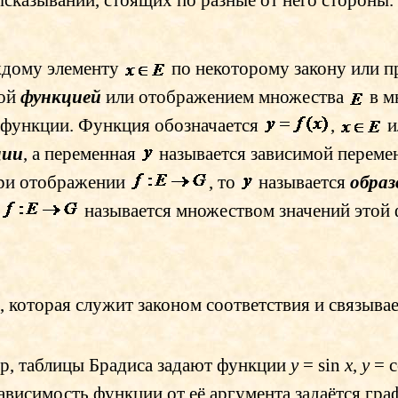
ысказываний, стоящих по разные от него стороны.
ждому элементу
по некоторому закону или п
ной
функцией
или отображением множества
в
м
 функции. Функция обозначается
,
ции
, а переменная
называется зависимой перем
ри отображении
, то
называется
образ
называется множеством значений этой
, которая служит законом соответствия и связыв
р, таблицы
Брадиса
задают функции
y
=
sin
x
,
y
=
c
 зависимость функции от её аргумента задаётся гра