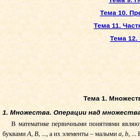
Тема 9. 
Тема 10. П
Тема 11. Час
Тема 12.
Тема 1. Множест
1. Множества. Операции над множеств
В математике первичными понятиями являю
буквами
A
,
B
, ..., а их элементы – малыми
a
,
b
, ..