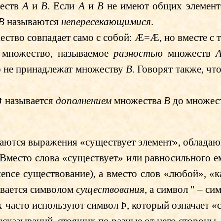
еств
A
и
B
. Если
A
и
B
не имеют общих элементо
B
называются
непересекающимися
.
ество совпадает само с собой:
Æ
=
Æ
, но вместе с
множество, называемое
разностью
множеств
о не принадлежат множеству
B
. Говорят также, чт
называется
дополнением
множества
B
до множес
чаются выражения «существует элемент», облада
 Вместо слова «существует» или равносильного 
tence
существование), а вместо слов «любой», «
вается символом
существования
, а символ
"
– си
ах часто используют символ
Þ
, который означает «