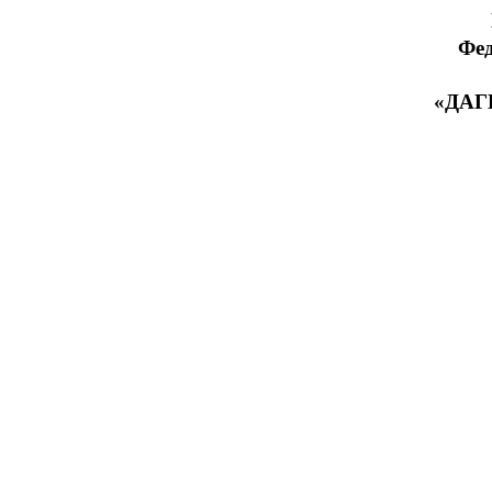
Фед
«ДАГ