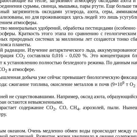
 работающие на тепле, загрязняют атмосферу оксидами азота 
оединения сурьмы, свинца, мышьяка, пары ртути. Еще больше т
ный загрязнитель оксидами углерода, азота, серы, аммиако
кализованы, но для проживающих здесь людей это лишь усугубл
нением атмосферы.
ство минеральных удобрений, обработка пестицидами (особенно 
осферы. Краткость этого этапа по сравнению с геологически
ных природных системах за миллионы лет создаются тонко сб
пояса планеты.
 радиации. Изучение антарктического льда, аккумулированного 
нтрация СО
составляла 0,016 - 0,020 %. Это концентрация 
2
ет к установлению полностью
безледного
режима. По данным набл
 СО
в атмосфере.
2
мышленная добыча уже сейчас превышает биологическую фиксац
9
да: сжигание топлива, окисление металлов и почв (9×10
т О
2
 ней не существовавшими. Например, оксид азота, образующийся
кран остаются невыясненными.
озрастает содержание СО
, СО, СН
, аэрозолей, пыли. Ныне
2
4
ру.
м океаном. Очень медленно обмен воды происходит между ги
рной регуляцией. Развитие жизни увеличило в океане содержани