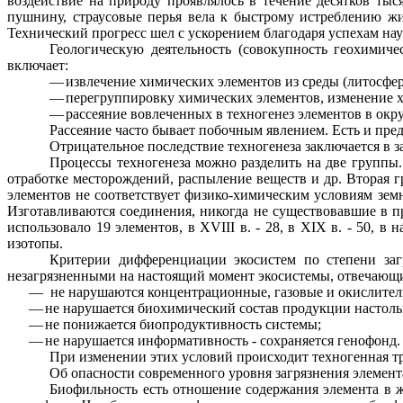
воздействие на природу проявлялось в течение десятков тыс
пушнину, страусовые перья вела к быстрому истреблению ж
Технический прогресс шел с ускорением благодаря успехам нау
Геологическую деятельность (совокупность геохимич
включает:
—
извлечение химических элементов из среды (литосфе
—
перегруппировку химических элементов, изменение х
—
рассеяние вовлеченных в
техногенез
элементов в окр
Рассеяние часто бывает побочным явлением. Есть и пре
Отрицательное последствие
техногенеза
заключается в з
Процессы
техногенеза
можно разделить на две группы. 
отработке месторождений, распыление веществ и др. Вторая 
элементов не соответствует физико-химическим условиям зем
Изготавливаются соединения, никогда не существовавшие в п
использовало 19 элементов, в
XVIII
в. - 28, в
XIX
в. - 50, в 
изотопы.
Критерии дифференциации экосистем по степени загр
незагрязненными на настоящий момент экосистемы, отвечающ
—
не нарушаются концентрационные, газовые и
окислител
—
не нарушается биохимический состав продукции настол
—
не понижается
биопродуктивность
системы;
—
не нарушается информативность - сохраняется генофонд.
При изменении этих условий происходит техногенная тр
Об опасности современного уровня загрязнения элемен
Биофильность
есть отношение содержания элемента в 