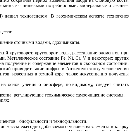
атно сократила период воздействия (мода на слоновую кость,
вязанные с пищевыми потребностями: минеральные и лесные.
4) назвал
техногенезом
. В геохимическом аспекте
техногенез
ществ;
ошение сточными водами, ядохимикаты.
кий круговорот, круговорот воды, рассеивание элементов при
ями. Металлическое состояние
Fe
,
Ni
,
Cr
,
V
и некоторых других
на получение и содержание элементов в свободном состоянии.
адский приводит такие цифры: в Античную эпоху человечество
ентов, известных в земной коре, также искусственно получены
из основ учения о биосфере, по-видимому, следует считать
щества, регулирующие геохимическое самоочищение системы;
епях;
циентов -
биофильности
и
технофильности
.
ие массы ежегодно добываемого человеком элемента к
кларку