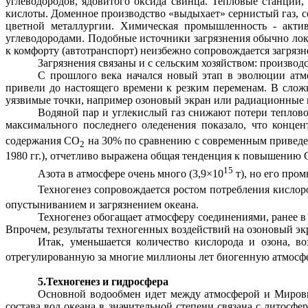
углеводородов, ядовитого оксида свинца. Тепловые станции,
кислоты. Доменное производство «выдыхает» сернистый газ, с
цветной металлургии. Химическая промышленность - актив
углеводородами. Подобные источники загрязнения обычно ло
к комфорту (автотранспорт) неизбежно сопровождается загряз
Загрязнения связаны и с сельским хозяйством: производ
С прошлого века начался новый этап в эволюции атм
привели до настоящего времени к резким переменам. В слож
уязвимые точки, например озоновый экран или радиационные 
Водяной пар и углекислый газ снижают потери тепловой
максимального последнего оледенения показало, что конце
содержания СО
на 30% по сравнению с современным привед
2
1980 гг.), отчетливо выражена общая тенденция к повышению
15
Азота в атмосфере очень много (3,9×10
т), но его про
Техногенез
сопровождается ростом потребления кислоро
опустыниванием и загрязнением океана.
Техногенез
обогащает атмосферу соединениями, ранее в
Впрочем, результаты техногенных воздействий на озоновый э
Итак, уменьшается количество кислорода и озона, в
отрегулированную за многие миллионы лет биогенную атмосфе
5.Техногенез и гидросфера
Основной
водообмен
идет между атмосферой и Мировы
состава вод океана в значительной степени связана с литосфе