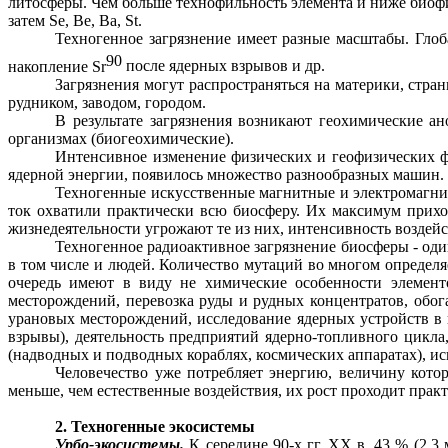
литосферы. Чем больше
технофильность
элемента и ниже
биоф
затем
Se
,
Be
,
Ba
,
St
.
Техногенное загрязнение имеет разные масштабы. Глоб
90
накопление
Sr
после ядерных взрывов и др.
Загрязнения могут распространяться на материки, стра
рудником, заводом, городом.
В результате загрязнения возникают геохимические ан
организмах (биогеохимические).
Интенсивное изменение физических и геофизических 
ядерной энергии, появилось множество разнообразных машин.
Техногенные искусственные магнитные и электромагнитн
ток охватили практически всю биосферу. Их максимум прихо
жизнедеятельности угрожают те из них, интенсивность воздейс
Техногенное радиоактивное загрязнение биосферы - оди
в том числе и людей. Количество мутаций во многом определя
очередь имеют в виду не химические особенности элементо
месторождений, перевозка руды и рудных концентратов, обог
урановых месторождений, исследование ядерных устройств в
взрывы), деятельность предприятий ядерно-топливного цикла
(надводных и подводных кораблях, космических аппаратах), и
Человечество уже потребляет энергию, величину кот
меньше, чем естественные воздействия, их рост проходит прак
2. Техногенные экосистемы
Урбо
-экосистемы.
К середине 90-х гг.
XX
в. 43 % (2,3