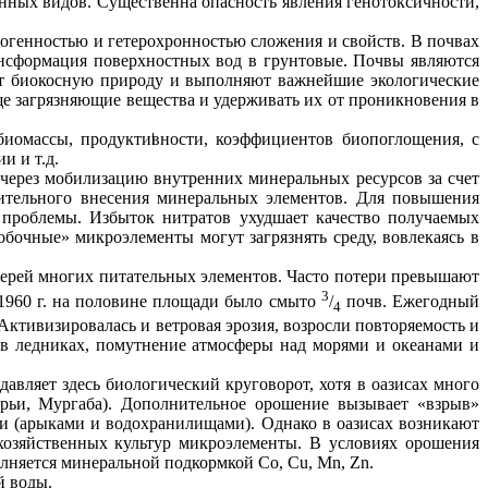
нных видов. Существенна опасность явления
генотоксичности
,
рогенностью и
гетерохронностью
сложения и свойств. В почвах
ансформация поверхностных вод в грунтовые. Почвы являются
ют
биокосную
природу и выполняют важнейшие экологические
ще загрязняющие вещества и удерживать их от проникновения в
 биомассы, продуктивности, коэффициентов
биопоглощения
, с
и и т.д.
через мобилизацию внутренних минеральных ресурсов за счет
нительного внесения минеральных элементов. Для повышения
 проблемы. Избыток нитратов ухудшает качество получаемых
бочные» микроэлементы могут загрязнять среду, вовлекаясь в
терей многих питательных элементов. Часто потери превышают
3
1960 г
. на половине площади было смыто
/
почв. Ежегодный
4
 Активизировалась и ветровая эрозия, возросли повторяемость и
в ледниках, помутнение атмосферы над морями и океанами и
авляет здесь биологический круговорот, хотя в оазисах много
арьи, Мургаба). Дополнительное орошение вызывает «взрыв»
и (арыками и водохранилищами). Однако в оазисах возникают
хозяйственных культур микроэлементы. В условиях орошения
лняется минеральной подкормкой Со, С
u
,
Mn
,
Zn
.
й воды.