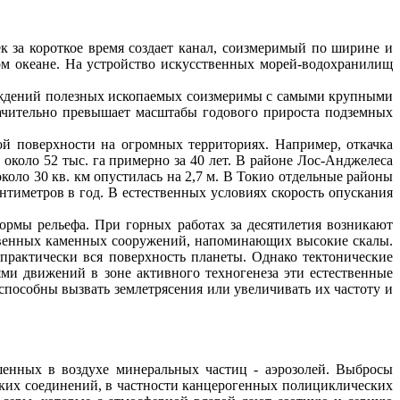
к за короткое время создает канал, соизмеримый по ширине и
вом океане. На устройство искусственных морей-водохранилищ
рождений полезных ископаемых соизмеримы с самыми крупными
ачительно превышает масштабы годового прироста подземных
ой поверхности на огромных территориях. Например, откачка
около 52 тыс. га примерно за 40 лет. В районе Лос-Анджелеса
около 30 кв. км опустилась на
2,7 м
. В Токио отдельные районы
нтиметров в год. В естественных условиях скорость опускания
ормы рельефа. При горных работах за десятилетия возникают
твенных каменных сооружений, напоминающих высокие скалы.
практически вся поверхность планеты. Однако тектонические
тями движений в зоне активного
техногенеза
эти естественные
пособны вызвать землетрясения или увеличивать их частоту и
ешенных в воздухе минеральных частиц - аэрозолей. Выбросы
ских соединений, в частности канцерогенных полициклических