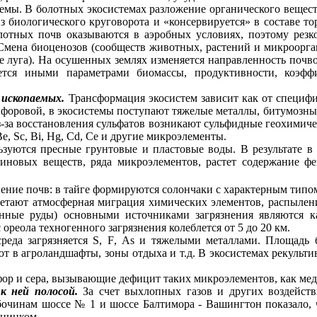
мы. В болотных экосистемах разложение органического вещест
з биологического круговорота и «консервируется» в составе 
отных почв оказываются в аэробных условиях, поэтому резко
. Смена биоценозов (сообществ животных, растений и микроорга
е луга). На осушенных землях изменяется направленность почво
зуется иными параметрами биомассы, продуктивности, коэ
 ископаемых.
Трансформация экосистем зависит как от специфи
ифоровой
, в экосистемы поступают тяжелые металлы,
битумозны
из-за восстановления сульфатов возникают сульфидные геохимич
Be
,
Sc
,
Bi
,
Hg
,
Cd
, Се и другие микроэлементы.
зуются пресные грунтовые и пластовые воды. В результате в
миновых веществ, ряда микроэлементов, растет содержание ф
ение почв: в тайге формируются солончаки с характерным типом
етают атмосферная миграция химических элементов, распылени
анные руды) основными источниками загрязнения являются кар
с ореола техногенного загрязнения колеблется от 5 до
20 км
.
реда загрязняется
S
,
F
,
As
и тяжелыми металлами. Площадь б
ают в
агроландшафты
, зоны отдыха и т.д. В экосистемах
рекульт
р и сера, вызывающие дефицит таких микроэлементов, как мед
к ней полосой.
За счет выхлопных газов и других воздейств
очинам шоссе № 1 и шоссе Балтимора - Вашингтон показало, 
 цинком.