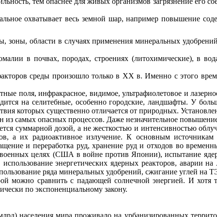
ильность
, тем опаснее для живых организмов загрязнение его с
альное охватывает весь земной шар,
например
повышение сод
ны, зоны, области в случаях применения минеральных удобрени
омалии в почвах, породах, строениях (литохимические), в вод
факторов среды произошло только в
XX
в. Именно с этого врем
ые поля, инфракрасное, видимое, ультрафиолетовое и лазерное
дится на селитебные, особенно городские, ландшафты. У больш
твия которых существенно отличается от природных. Установлен
н из самых опасных процессов. Даже незначительное повышение
ется суммарной дозой, а не жесткостью и интенсивностью облуч
в, а их радиоактивное излучение. К основным источникам р
ащение и переработка руд, хранение руд и отходов во времен
 военных целях (США в войне против Японии), испытание яде
, использование энергетических ядерных реакторов, аварии н
спользование ряда минеральных удобрений, сжигание углей на Т
орой можно сравнить с падающей солнечной энергией. И хотя 
тически по экспоненциальному закону.
 млрд) населения мира проживало на урбанизированных террито