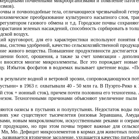
ужеродными почвенными микроорганизмами и появление патоге
измов).
почвы и
почвоподобные
тела, отличающиеся чрезвычайной гете
биохимическое преобразование культурного насыпного слоя, тр
 регулятором газового обмена и т.д. Городские почвы сохраня
зрастания зеленых насаждений, способность сорбировать в тол
дской воздух.
ий круговорот, для его характеристики используют понятия
ы, система удобрений, качество сельскохозяйственной продукци
ание живого вещества. Повышение продуктивности достигается 
шении болот, орошения, а также за счет химизации - допол
ми вносятся многие микроэлементы. Все это порождает новые
у. Избыток фосфатов в водоемах вызывает цветение воды. «По
в результате водной и ветровой эрозии, сопровождающуюся по
пустыни» в
1963 г
. охватывали 40 - 50 млн га. В Пуэрто-Рико к
ый сток + ионный сток), причем почти половина его
техногенна
.
незом
. Техногенными причинами объясняют увеличение пыли 
яются оазисы в пустынях и полупустынях. Недостаток воды под
ынях уже существуют тысячелетия (низовья Зеравшана, Амуд
чвами, новым микроклиматом, искусственными реками и озерам
т продукцию, но при этом почвы теряют важные для сельско
, М
n
, Мо. Дефицит микроэлементов в кормах для животных попо
развивается вторичное засоление, ухудшается качество питьево