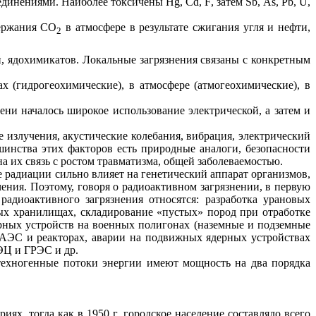
оединениями. Наиболее
токсичены
Hg
,
Cd
,
F
, затем
Sb
,
As
,
Pb
,
U
,
ержания СО
в атмосфере в результате сжигания угля и нефти,
2
й, ядохимикатов. Локальные загрязнения связаны с конкретным
ах (гидрогеохимические), в атмосфере (
атмогеохимические
), в
ени началось широкое использование электрической, а затем и
 излучения, акустические колебания, вибрация, электрический
инства этих факторов есть природные аналоги, безопасности
а их связь с ростом травматизма, общей заболеваемостью.
 радиации сильно влияет на генетический аппарат организмов,
ения. Поэтому, говоря о радиоактивном загрязнении, в первую
адиоактивного загрязнения относятся: разработка урановых
ных хранилищах, складирование «пустых» пород при отработке
рных устройств на военных полигонах (наземные и подземные
а АЭС и реакторах, аварии на подвижных ядерных устройствах
ЭЦ и ГРЭС и др.
техногенные потоки энергии имеют мощность на два порядка
риях, тогда как в
1950 г
. городское население составляло всего