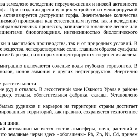
ва замедлено вследствие переувлажнения и низкой активности
торфа. При создании дренирующих устройств из мелиорируемой
 активизируется деструкция торфа. Значительные количества
низмов) происходит как естественным путем, так и вследствие
образовательных процессов, развивается зональное лесное или
ффициентами
биопоглощения
, интенсивностью биологического
ки и масштабов производства, так и от природных условий. В
е
вещества, легкорастворимые соли, главным образом сульфаты
еские барьеры, на которых концентрируются соединения железа.
 миграцию включаются соленые воды глубоких горизонтов. В
енолов, ионов аммония и других нефтепродуктов. Энергично
 растительности.
е руд и отвалов. В лесостепной зоне Южного Урала в районе
ьер, отвалы, обогатительная фабрика, склады. Установлено
ылых рудников и карьеров на территории страны достигает
ивированных
территорий, как правило, сохраняется техногенное
ь и цинк.
ий автомашин меняется состав атмосферы, почв, растений и
что земляные черви здесь «обогащены»
Pb
,
Zn
,
Ni
,
Cd
, причем