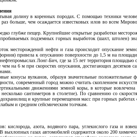
нения
атывая долину в коренных породах. С помощью техники челове
0 раз больше, чем осаждается известковых илов во всем Миро
ередко глубже пещер. Крупнейшие открытые разработки место
 пробиваемых подземных горных выработок (шахт, штолен) зн
оток месторождений нефти и газа происходит опускание земн
форния) привела к опусканию поверхности до
1,5 м
на площади 
 нефтепромыслах Лонг-Бич, где за 15 лет территория площадью 
е чем на
6 м
при скоростях опускания, достигающих десятков са
инами.
вые конусы вулканов, образуя значительные положительные ф
щности, современный город можно считать скоплением искусс
вертикальными движениями земной коры, в которые вовлечена 
несколько сантиметров в столетие). По сравнению со скорос
дохранилищ и крупные перемещения масс при горных работах с
слабым и средним сейсмическим толчкам.
в: кислорода, азота, водяного пара, углекислого газа и взв
 В выхлопных газах автомобилей содержится около 200 химиче