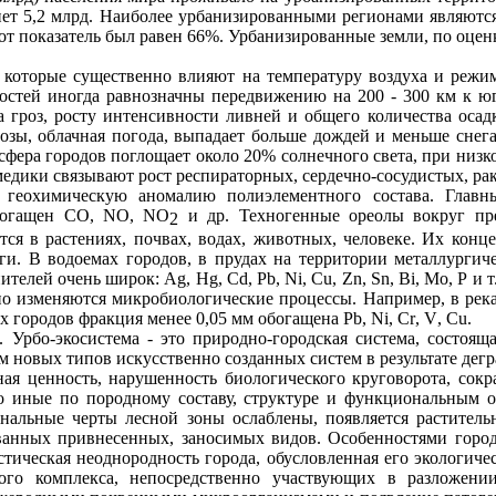
гнет 5,2 млрд. Наиболее урбанизированными регионами являются
от показатель был равен 66%. Урбанизированные земли, по оце
 которые существенно влияют на температуру воздуха и режим
ностей иногда равнозначны передвижению на 200 -
300 км
к юг
 гроз, росту интенсивности ливней и общего количества осадк
озы, облачная погода, выпадает больше дождей и меньше снега
осфера городов поглощает около 20% солнечного света, при низк
дики связывают рост респираторных, сердечно-сосудистых, рак
ю геохимическую аномалию
полиэлементного
состава. Главн
обогащен СО,
NO
,
NO
и др. Техногенные ореолы вокруг пре
2
тся в растениях, почвах, водах, животных, человеке. Их конц
ги. В водоемах городов, в прудах на территории металлурги
нителей очень широк:
Ag
,
Hg
,
Cd
,
Pb
,
Ni
,
Cu
,
Zn
,
Sn
,
Bi
,
Mo
,
P
и т
нно изменяются микробиологические процессы. Например, в рек
х городов фракция менее
0,05 мм
обогащена
Pb
,
Ni
,
Cr
,
V
, С
u
.
а.
Урбо
-экосистема - это природно-городская система, состоя
ием новых типов искусственно созданных систем в результате де
ная ценность,
нарушенность
биологического круговорота, сокра
иные по породному составу, структуре и функциональным ос
ональные черты лесной зоны ослаблены, появляется растительн
ванных
привнесенных, заносимых видов. Особенностями город
тическая неоднородность города, обусловленная его экологиче
ого
комплекса, непосредственно участвующих в разложении