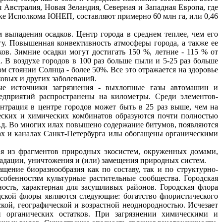
 Австралия, Новая Зеландия, Северная и Западная Европа, где
нке Исполкома ЮНЕП, составляют примерно 60 млн га, или 0,46
 выпадения осадков. Центр города в среднем теплее, чем его
у. Повышенная
конвективность
атмосферы города, а также ее
ов. Зимние осадки могут достигать 150 %, летние - 115 % от
. В воздухе городов в 100 раз больше пыли и 5-25 раз больше
ом стоянии Солнца - более 50%. Все это отражается на здоровье
овых и других заболеваний.
ые источники загрязнения - выхлопные газы автомашин и
дприятий распространены на километры. Среди элементов-
ентрация в центре городов может быть в 25 раз выше, чем на
ческих и химических комбинатов образуются почти полностью
.д. Во многих илах повышено содержание битумов, появляются
ах и каналах Санкт-Петербурга илы обогащены органическими
щая из фрагментов природных экосистем, окруженных домами,
градации, уничтожения и (или) замещения природных систем.
щение биоразнообразия как по составу, так и по структурно-
обенностям культурные растительные сообщества. Городская
ость, характерная для засушливых районов. Городская флора
ской флоры являются следующие: богатство флористического
ской, географической и возрастной неоднородностью. Исчезает
 органических остатков. При загрязнении химическими и