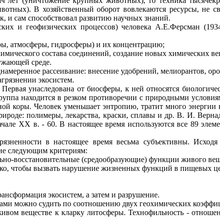
яч лет (уничтожение крупных животных), то техника тысячекр
ивотных). В хозяйственный оборот вовлекаются ресурсы, не с
к, и сам способствовал развитию научных знаний.
еских и геофизических процессов) человека
А.Е.Ферсман
(193
ры, атмосферы, гидросферы) и их концентрацию;
имического состава соединений, создание новых химических ве
ужающей среде.
днамеренное рассеивание: внесение удобрений,
мелиорантов
, ор
агрязнении экосистем.
Первая унаследована от биосферы, к ней относятся биологичес
группа находится в резком противоречии с природными услови
ной коры. Человек уменьшает энтропию, тратит много энергии 
рироде: полимеры, лекарства, краски, сплавы и др. В. И. Верн
начале
XX
в. - 60. В настоящее время используются все 89 элем
язненности в настоящее время весьма субъективны. Исходя 
ие следующим критериям:
ьно
-восстановительные (
средообразующие
) функции живого ве
ько, чтобы вызвать нарушение жизненных функций в пищевых ц
ансформация экосистем, а затем и разрушение.
тами можно судить по соотношению двух геохимических коэффи
живом веществе к
кларку
литосферы.
Технофильность
- отношен