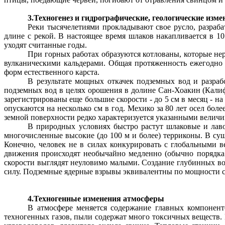
3.Техногенез и гидрографические, геологические изме
Реки тысячелетиями прокладывают свое русло, разраб
длине с рекой. В настоящее время шлаков накапливается в 1
уходят считанные годы.
При горных работах образуются котлованы, которые н
вулканическими кальдерами. Общая протяженность ежегодно
форм естественного карста.
В результате мощных откачек подземных вод и разраб
подземных вод в целях орошения в долине Сан-Хоакин (Кали
зарегистрированы еще большие скорости - до
5 см
в месяц - на
опускаются на несколько см в год. Мехико за 80 лет осел боле
земной поверхности редко характеризуется указанными велич
В природных условиях быстро растут шлаковые и лаво
многочисленные высокие (до
100 м
и более) терриконы. В су
Конечно, человек не в силах конкурировать с глобальными 
движения происходят необычайно медленно (обычно порядка 
скорости выглядят неуловимо малыми. Создание глубинных во
силу. Подземные ядерные взрывы эквивалентны по мощности 
4.Техногенные изменения атмосферы
В
атмосфере меняется содержание главных компоненто
техногенных газов, пыли содержат много токсичных веществ.