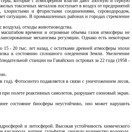
и серы, которые с атмосферной влагой дают азотную и серную
яжелых токсичных металлов поступает в воздух от предприятий
м, хлористыми и фтористыми соединениями, сероводородом,
яет ситуацию. В промышленных районах и городах стремление
с воздуха), отходы животноводства.
м масштабом времени и огромные объемы газов атмосферы не
алансированные механизмы регуляции. Однако есть некоторые
15 - 20 тыс. лет назад, с остатками древней атмосферы эпохи
близка к состоянию сплошного оледенения Земли. Увеличение
юдательной станции на Гавайских островах за 22 года (1958 -
ию.
в год). Фотосинтез подавляется в связи с уничтожением лесов,
 при полете реактивных самолетов, разрушает озоновый экран.
шнее состояние биосферы неустойчиво, оно может нарушить
дросферой и литосферой. Высокая устойчивость химического
е кислорода, натрия, сульфатов, снизило количество водорода,