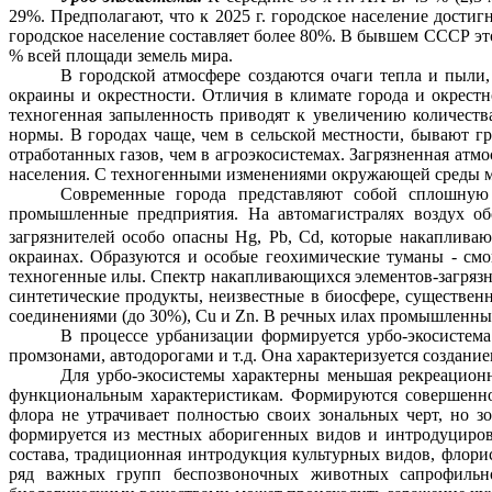
29%. Предполагают, что к
2025 г
. городское население дости
городское население составляет более 80%. В бывшем СССР эт
% всей площади земель мира.
В городской атмосфере создаются очаги тепла и пыли,
окраины и окрестности. Отличия в климате города и окрест
техногенная запыленность приводят к увеличению количества
нормы. В городах чаще, чем в сельской местности, бывают гр
отработанных газов, чем в
агроэкосистемах
. Загрязненная атм
населения. С техногенными изменениями окружающей среды ме
Современные города представляют собой сплошну
промышленные предприятия. На автомагистралях воздух 
загрязнителей особо опасны
Hg
,
Pb
,
Cd
, которые накапливаю
окраинах. Образуются и особые геохимические туманы - смо
техногенные илы. Спектр накапливающихся элементов-загряз
синтетические продукты, неизвестные в биосфере, существе
соединениями (до 30%), С
u
и
Zn
. В речных илах промышленны
В процессе урбанизации формируется
урбо
-экосистем
промзонами
, автодорогами и т.д. Она характеризуется создан
Для
урбо
-экосистемы характерны меньшая рекреацион
функциональным характеристикам. Формируются совершенно 
флора не утрачивает полностью своих зональных черт, но з
формируется из местных аборигенных видов и
интродуциро
состава, традиционная интродукция культурных видов, флорис
ряд важных групп беспозвоночных животных
сапрофильн