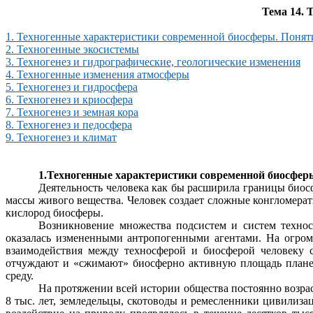
Тема 14. 
1. Техногенные характеристики современной биосферы. Понят
2. Техногенные экосистемы
3.
Техногенез
и гидрографические, геологические изменения
4. Техногенные изменения атмосферы
5.
Техногенез
и гидросфера
6.
Техногенез
и криосфера
7.
Техногенез
и земная кора
8.
Техногенез
и
педосфера
9.
Техногенез
и климат
1.Техногенные характеристики современной биосфер
Деятельность человека как бы расширила границы биос
массы живого вещества. Человек создает сложные конгломера
кислород биосферы.
Возникновение множества подсистем и систем
техно
оказалась измененными антропогенными агентами. На огро
взаимодействия между
техносферой
и биосферой человеку с
отчуждают и «сжимают» биосферно активную площадь планет
среду.
На протяжении всей истории общества постоянно возраст
8 тыс. лет, земледельцы, скотоводы и ремесленники цивилизаци