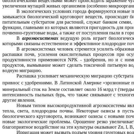
биологическими веществами может происходить заражение ч
увеличения мутаций живых организмов (особенно микроорган
В экологических условиях города формируются новые 
замыкается биологический круговорот веществ, происходят 
питательным субстратом для растений, служат банком семян,
функции, главными из которых являются пригодность для прои
почвенно-грунтовые воды, а также от поступления пыли в горо
В
агроэкосистемах
ведущую роль играет биологическ
которыми связаны естественное и эффективное плодородие почв
В
агроэкосистемах
человек стремится усилить образов
распашки почв, усиления окислительных процессов при осу
продуктивности применяются
NPK
- удобрения, но и с ни
продуктов, вымывание может сделать токсичной питьевую вод
водную миграцию.
Распашка усиливает механическую миграцию субстрата 
привнос
с удобрениями. В Латинской Америке «эрозионные 
минеральный сток на Земле составляет около 16 млрд т (тверд
интенсивность пыльных бурь, что также связывают с
техноге
другие явления.
Новым типом высокопродуктивной
агроэкосистемы
явл
тепла, света, плодородны почвы. Некоторые оазисы в пуст
биологического круговорота, возникают оазисы с новыми по
новые экологические проблемы. Орошение резко увеличивае
благоприятное воздействие на эти культуры оказывают
Zn
,
I
, В
Ирригация может вызвать подъем уровня грунтовых вод, 