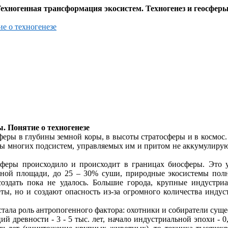
Техногенная трансформация экосистем.
Техногенез
и геосферы
ие о
техногенезе
ы. Понятие о
техногенезе
феры в глубины земной коры, в высоты стратосферы и в космос
ты многих подсистем, управляемых им и притом не аккумулиру
сферы
происходило и происходит в границах биосферы. Это у
мной площади, до 25 – 30% суши, природные экосистемы пол
оздать пока не удалось. Большие города, крупные индустри
ы, но и создают опасность из-за огромного количества инд
ала роль антропогенного фактора: охотники и собиратели сущест
й древности - 3 - 5 тыс. лет, начало индустриальной эпохи - 0