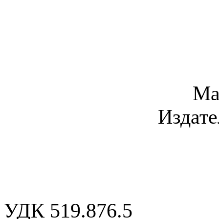
Ма
Издат
УДК 519.876.5