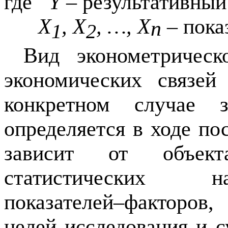
где
Y
– результативный
Х
, Х
, …, Х
– пока
n
1
2
Вид эконометричес
экономических связей
конкретном случае 
определяется в ходе по
зависит от объект
статистических н
показателей–факторов
целей исследования и с