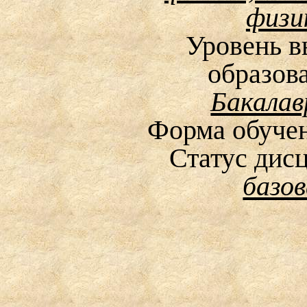
физи
Уровень 
образова
Бакала
Форма обуче
Статус дис
базов