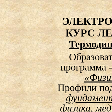
ЭЛЕКТР
КУРС Л
Термоди
Образова
программа 
«Физи
Профили под
фундамен
физика, ме