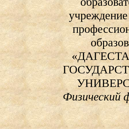
образоват
учреждени
профессио
образо
«ДАГЕСТ
ГОСУДАРС
УНИВЕРС
Физический 