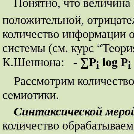
Понятно, что величина
положительной, отрицател
количество информации о
системы (см. курс “Теор
К.Шеннона:
- ∑
P
log
P
i
i
Рассмотрим количеств
семиотики.
Синтаксической мер
количество обрабатываем