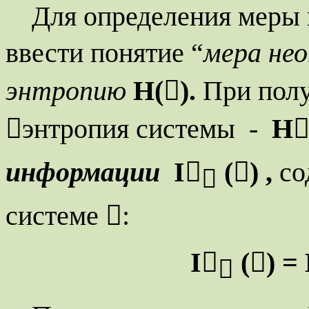
Для определения меры
ввести понятие “
мера не
энтропию
H
(

).
При пол
энтропия системы
-
H
информации
I
(

) ,
со

системе

:
I
(

) =
