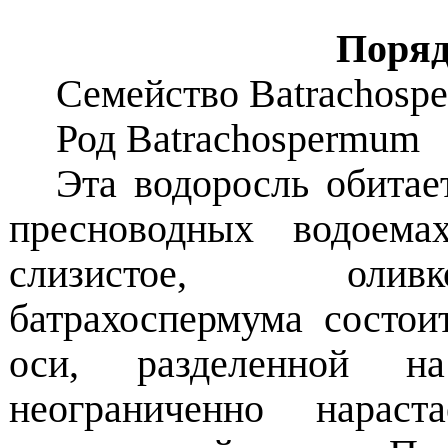
Поря
Семейство
Batrachosp
Род
Batrachospermum
Эта водоросль обитае
пресноводных водоема
слизистое, оливк
батрахоспермума состои
оси, разделенной н
неограниченно нараст