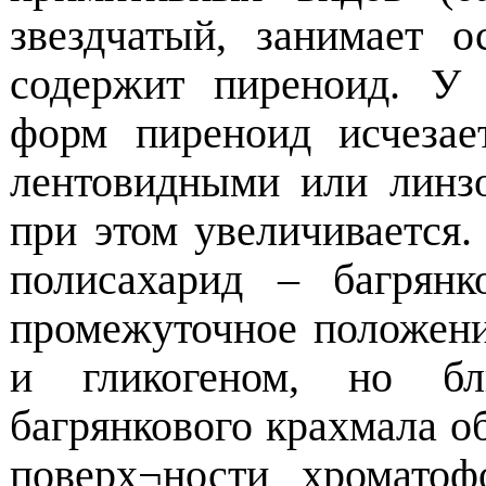
звездчатый, занимает 
содержит пиреноид. У 
форм пиреноид исчезае
лентовидными или линз
при этом увеличивается.
полисахарид – багрян
промежуточное положен
и гликогеном, но бл
багрянкового крахмала о
поверх¬ности хромато