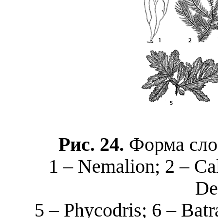
Рис. 24.
Форма сло
1 –
Nemalion
; 2 –
Ca
De
5 –
Phycodris
; 6 –
Bat