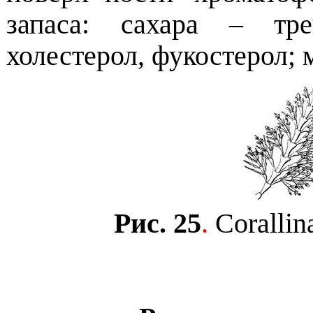
запаса: сахара – тре
холестерол, фукостерол;
Рис
.
25
.
Corallina