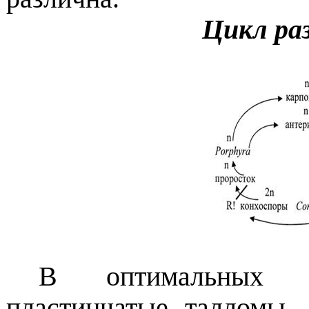
Цикл ра
В оптимальных у
пластинчатые талломы,