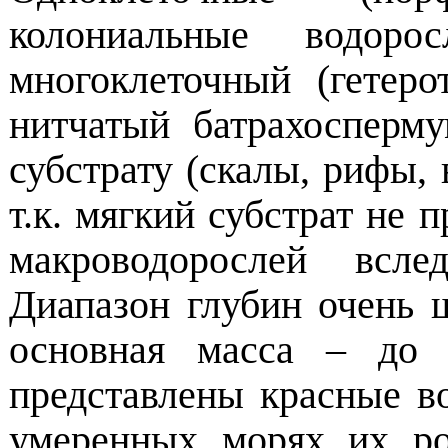
колониальные водор
многоклеточный (гетер
нитчатый батрахосперм
субстрату (скалы, рифы,
т.к. мягкий субстрат не
макроводорослей всле
Диапазон глубин очень ш
основная масса – до 
представлены красные во
умеренных морях их ро