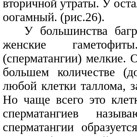
вторичной утраты. У ост
оогамный. (рис.26).
У большинства багр
женские гаметофит
(сперматангии) мелкие. 
большем количестве (д
любой клетки таллома, 
Но чаще всего это клет
сперматангиев назы
сперматангии образует