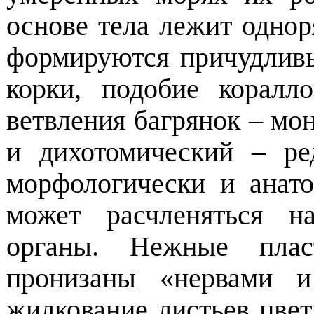
основе тела лежит однор
формируются причудливы
корки, подобие корал
ветвления багрянок – м
и дихотомический – ре
морфологически и анат
может расчленяться н
органы. Нежные плас
пронизаны «нервами и
жилкование листьев цвет